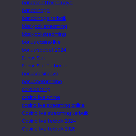
bandarslotterpercaya
bandartogel
bandartogelterbaik
blackjack streaming
blackjackstreaming
bonus casino live
bonus sbobet 2024
Bonus Slot
Bonus Slot Terbesar
bonuscasinolive
bonuspokeronline
cara betting
casino live online
casino live streaming online
Casino live streaming terbaik
Casino live terbaik 2024
Casino live terbaik 2026