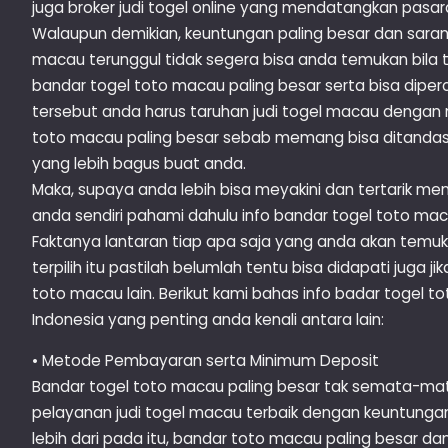
juga broker judi togel online yang mendatangkan pasar
Walaupun demikian, keuntungan paling besar dan saran
macau terunggul tidak segera bisa anda temukan bila
bandar togel toto macau paling besar serta bisa diper
tersebut anda harus taruhan judi togel macau dengan
toto macau paling besar sebab memang bisa ditanda
yang lebih bagus buat anda.
Maka, supaya anda lebih bisa meyakini dan tertarik me
anda sendiri pahami dahulu info bandar togel toto maca
Faktanya lantaran tiap apa saja yang anda akan temuk
terpilih itu pastilah belumlah tentu bisa didapati juga 
toto macau lain. Berikut kami bahas info badar togel t
Indonesia yang penting anda kenali antara lain:
• Metode Pembayaran serta Minimum Deposit
Bandar togel toto macau paling besar tak semata-
pelayanan judi togel macau terbaik dengan keuntungan 
lebih dari pada itu, bandar toto macau paling besar da