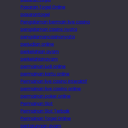
Pasaran Togel Online
pasarantogel
Pengalaman bermain live casino
pengalaman casino nyata
pengalamancasinonyata
perjudian online
perkelahian ayam
perkelahianayam
permainan judi online
permainan kartu online
Permainan live casino interaktif
permainan live casino online
permainan poker online
Permainan Slot
Permainan Slot Terbaik
Permainan Togel Online
pertarungan ayam