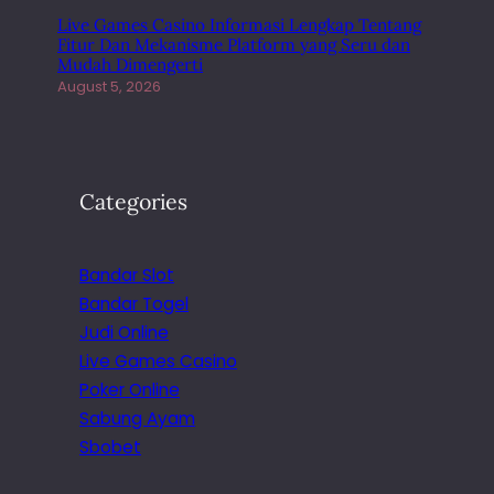
Live Games Casino Informasi Lengkap Tentang
Fitur Dan Mekanisme Platform yang Seru dan
Mudah Dimengerti
August 5, 2026
Categories
Bandar Slot
Bandar Togel
Judi Online
Live Games Casino
Poker Online
Sabung Ayam
Sbobet