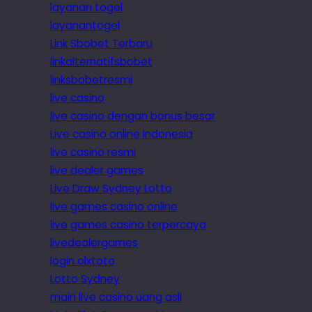
layanan togel
layanantogel
Link Sbobet Terbaru
linkalternatifsbobet
linksbobetresmi
live casino
live casino dengan bonus besar
Live casino online Indonesia
live casino resmi
live dealer games
Live Draw Sydney Lotto
live games casino online
live games casino terpercaya
livedealergames
login olxtoto
Lotto Sydney
main live casino uang asli