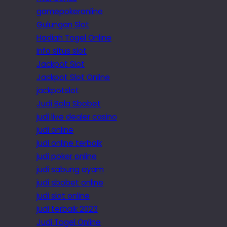
gamepokeronline
Gulungan Slot
Hadiah Togel Online
info situs slot
Jackpot Slot
Jackpot Slot Online
jackpotslot
Judi Bola Sbobet
judi live dealer casino
judi online
judi online terbaik
judi poker online
judi sabung ayam
judi sbobet online
judi slot online
judi terbaik 2023
Judi Togel Online