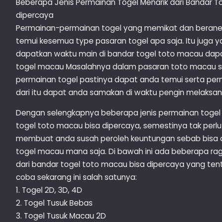
Beberapa Jenis Permainan Togel Menarik dari Bandar 
dipercaya
Permainan-permainan togel yang memikat dan beranek
temui kesemua type pasaran togel apa saja. Itu juga
dapatkan waktu main di bandar togel toto macau dap
togel macau Masalahnya dalam pasaran toto macau 
permainan togel pastinya dapat anda temui serta pe
dari itu dapat anda samakan di waktu pengin melaksan
Dengan selengkapnya beberapa jenis permainan togel 
togel toto macau bisa dipercaya, semestinya tak perlu
membuat anda susah peroleh keuntungan sebab bisa d
togel macau mana saja. Di bawah ini ada beberapa ra
dari bandar togel toto macau bisa dipercaya yang ten
coba sekarang ini salah satunya:
1. Togel 2D, 3D, 4D
2. Togel Tusuk Bebas
3. Togel Tusuk Macau 2D