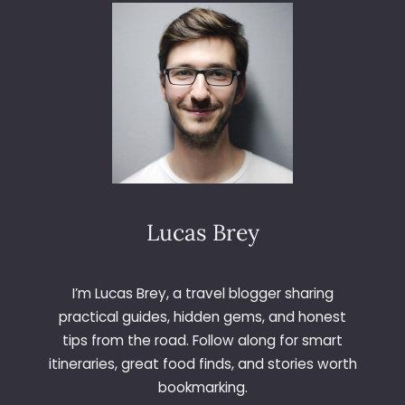
Lucas Brey
I’m Lucas Brey, a travel blogger sharing
practical guides, hidden gems, and honest
tips from the road. Follow along for smart
itineraries, great food finds, and stories worth
bookmarking.