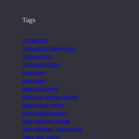
Tags
#AgenSlot
#AgenSlotTerpercaya
#BandarSlot
#SitusSlotGacor
adu ayam
aduayam
agen judi online
agen live games casino
agen poker online
agen sabung ayam
agen sbobet terbaik
Agen Sbobet Terpercaya
Agen Slot Gacor