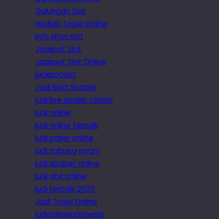
Gulungan Slot
Hadiah Togel Online
info situs slot
Jackpot Slot
Jackpot Slot Online
jackpotslot
Judi Bola Sbobet
judi live dealer casino
judi online
judi online terbaik
judi poker online
judi sabung ayam
judi sbobet online
judi slot online
judi terbaik 2023
Judi Togel Online
judionlineindonesia