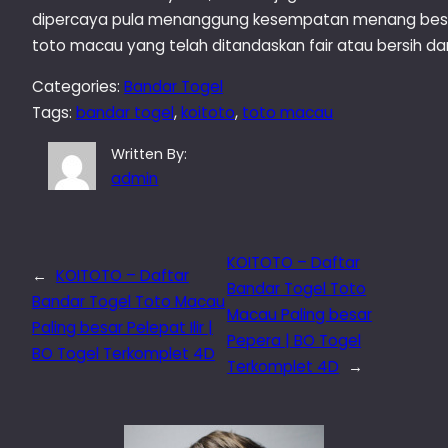
dipercaya pula menanggung kesempatan menang besar
toto macau yang telah ditandaskan fair atau bersih dar
Categories:
Bandar Togel
Tags:
bandar togel
, 
koitoto
, 
toto macau
Written By:
admin
KOITOTO – Daftar
←
KOITOTO – Daftar
Bandar Togel Toto
Bandar Togel Toto Macau
Macau Paling besar
Paling besar Pelepat Ilir |
Pepera | BO Togel
BO Togel Terkomplet 4D
Terkomplet 4D
→