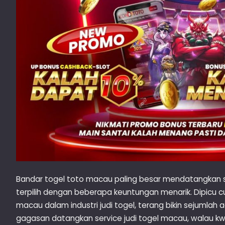
Bandar togel toto macau paling besar mendatangkan s
terpilih dengan beberapa keuntungan menarik. Dipicu c
macau dalam industri judi togel, terang bikin sejumlah 
gagasan datangkan service judi togel macau, walau kw