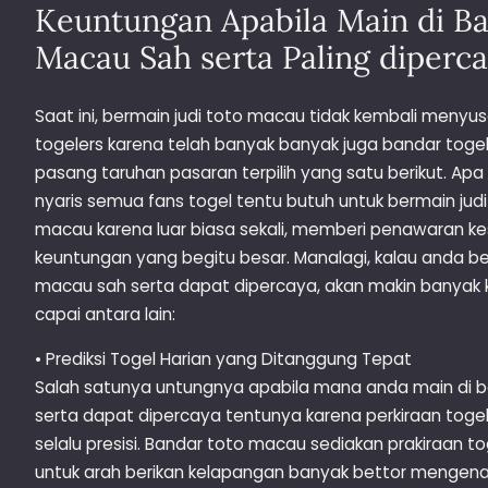
Keuntungan Apabila Main di Ba
Macau Sah serta Paling diperc
Saat ini, bermain judi toto macau tidak kembali menyu
togelers karena telah banyak banyak juga bandar togel 
pasang taruhan pasaran terpilih yang satu berikut. Apa
nyaris semua fans togel tentu butuh untuk bermain jud
macau karena luar biasa sekali, memberi penawaran 
keuntungan yang begitu besar. Manalagi, kalau anda be
macau sah serta dapat dipercaya, akan makin banyak
capai antara lain:
• Prediksi Togel Harian yang Ditanggung Tepat
Salah satunya untungnya apabila mana anda main di 
serta dapat dipercaya tentunya karena perkiraan toge
selalu presisi. Bandar toto macau sediakan prakiraan t
untuk arah berikan kelapangan banyak bettor mengen