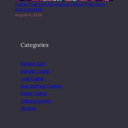
Dalam Platform Permainan Digital Yang Seru
dan Interaktif
August 4, 2026
Categories
Bandar Slot
Bandar Togel
Judi Online
Live Games Casino
Poker Online
Sabung Ayam
Sbobet