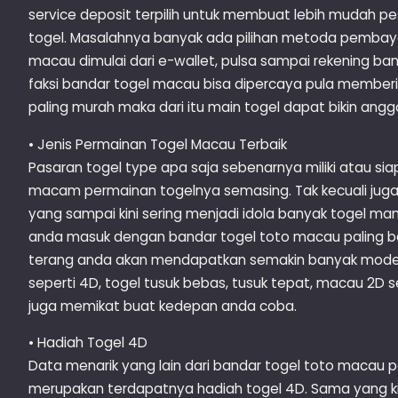
service deposit terpilih untuk membuat lebih mudah pes
togel. Masalahnya banyak ada pilihan metoda pembaya
macau dimulai dari e-wallet, pulsa sampai rekening bank
faksi bandar togel macau bisa dipercaya pula member
paling murah maka dari itu main togel dapat bikin anggo
• Jenis Permainan Togel Macau Terbaik
Pasaran togel type apa saja sebenarnya miliki atau
macam permainan togelnya semasing. Tak kecuali jug
yang sampai kini sering menjadi idola banyak togel mania
anda masuk dengan bandar togel toto macau paling b
terang anda akan mendapatkan semakin banyak model 
seperti 4D, togel tusuk bebas, tusuk tepat, macau 2D s
juga memikat buat kedepan anda coba.
• Hadiah Togel 4D
Data menarik yang lain dari bandar togel toto macau pa
merupakan terdapatnya hadiah togel 4D. Sama yang ki