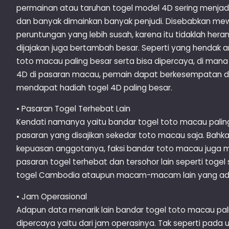
permainan atau taruhan togel model 4D sering menjad
dan banyak dimainkan banyak penjudi. Disebabkan me
peruntungan yang lebih susah, karena itu tidaklah her
dijajakan juga bertambah besar. Seperti yang hendak a
toto macau paling besar serta bisa dipercaya, di man
4D di pasaran macau, pemain dapat berkesempatan da
mendapat hadiah togel 4D paling besar.
• Pasaran Togel Terhebat Lain
Kendati namanya yaitu bandar togel toto macau paling
pasaran yang disajikan sekedar toto macau saja. Bah
kepuasan anggotanya, faksi bandar toto macau juga m
pasaran togel terhebat dan tersohor lain seperti togel 
togel Cambodia ataupun macam-macam lain yang ad
• Jam Operasional
Adapun data menarik lain bandar togel toto macau pali
dipercaya yaitu dari jam operasinya. Tak seperti pa