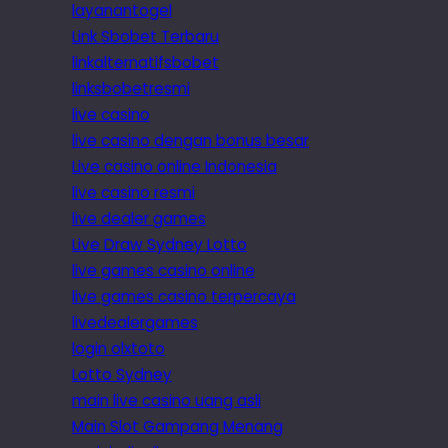
layanantogel
Link Sbobet Terbaru
linkalternatifsbobet
linksbobetresmi
live casino
live casino dengan bonus besar
Live casino online Indonesia
live casino resmi
live dealer games
Live Draw Sydney Lotto
live games casino online
live games casino terpercaya
livedealergames
login olxtoto
Lotto Sydney
main live casino uang asli
Main Slot Gampang Menang