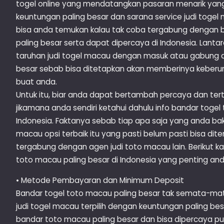
togel online yang mendatangkan pasaran menarik yang s
keuntungan paling besar dan sarana service judi togel 
bisa anda temukan kalau tak coba tergabung dengan 
paling besar serta dapat dipercaya di Indonesia. Lanta
taruhan judi togel macau dengan masuk atau gabung d
besar sebab bisa ditetapkan akan memberinya keberu
buat anda.
Untuk itu, biar anda dapat bertambah percaya dan tert
jikamana anda sendiri ketahui dahulu info bandar togel
Indonesia. Faktanya sebab tiap apa saja yang anda ba
macau opsi terbaik itu yang pasti belum pasti bisa dit
tergabung dengan agen judi toto macau lain. Berikut ka
toto macau paling besar di Indonesia yang penting anda
• Metode Pembayaran dan Minimum Deposit
Bandar togel toto macau paling besar tak semata-ma
judi togel macau terpilih dengan keuntungan paling besa
bandar toto macau paling besar dan bisa dipercaya 