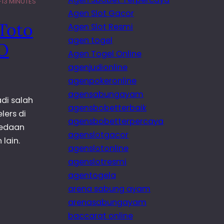
–13 MINUTES
Agen Slot Gacor
Toto
Agen Slot Resmi
agen togel
BO
Agen Togel Online
agenjudionline
agenpokeronline
agensabungayam
di salah
agensbobetterbaik
ers di
agensbobetterpercaya
bedaan
agenslotgacor
lain.
agenslotonline
agenslotresmi
agentogela
arena sabung ayam
arenasabungayam
baccarat online