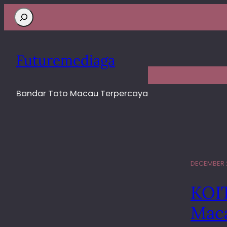
Search
Futuremediaga
Bandar Toto Macau Terpercaya
DECEMBER 
KOIT
Maca