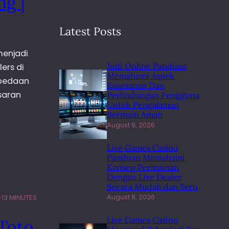
ng |
Latest Posts
menjadi
Judi Online Panduan
ers di
Memahami Aspek
rbedaan
Keamanan Dan
saran
Perlindungan Pengguna
Untuk Pengalaman
Bermain Aman
August 9, 2026
Live Games Casino
Panduan Memahami
Konsep Permainan
Dengan Live Dealer
Secara Mudah dan Seru
August 8, 2026
–13 MINUTES
Live Games Casino
Toto