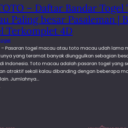
S
OTO – Daftar Bandar Togel 
D
A
E
A
C
K
u Paling besar Pasaleman | 
F
A
A
T
U
K
l Terkomplet 4D
A
P
I
R
A
|
Togel
B
L
B
 – Pasaran togel macau atau toto macau udah lama 
A
I
O
N
tunya yang teramat banyak diunggulkan sebagian bes
N
T
D
G
 di Indonesia. Toto macau adalah pasaran togel yang 
O
A
B
G
n atraktif sekali kalau dibanding dengan beberapa m
R
E
E
lain. Jumlahnya…
T
S
L
:
E
O
A
T
K
G
R
E
O
E
P
R
I
L
A
K
T
T
S
O
O
O
A
M
T
T
K
P