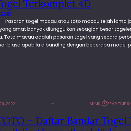
ogel Terkomplet 4D
Togel
– Pasaran togel macau atau toto macau telah lama ja
yang amat banyak diunggulkan sebagian besar togeler
a. Toto macau adalah pasaran togel yang secara per
uar biasa apabila dibanding dengan beberapa model 
:
E
K
O
I
T
O
T
⏱︎
29, 2022
ADMIN
READ TIME:
9
O
–
OTO – Daftar Bandar Togel 
D
A
F