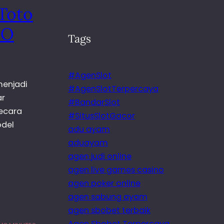
Toto
BO
Tags
#AgenSlot
menjadi
#AgenSlotTerpercaya
ar
#BandarSlot
secara
#SitusSlotGacor
odel
adu ayam
aduayam
agen judi online
agen live games casino
agen poker online
agen sabung ayam
agen sbobet terbaik
Agen Sbobet Terpercaya