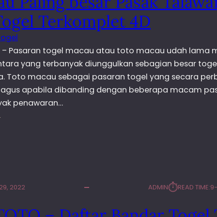
u Paling besar Pasak Talawa
T
ogel Terkomplet 4D
A
R
Togel
B
 – Pasaran togel macau atau toto macau udah lama 
A
N
ntara yang terbanyak diunggulkan sebagian besar togel
D
a. Toto macau sebagai pasaran togel yang secara pe
A
bagus apabila dibanding dengan beberapa macam pa
R
nyak penawaran…
T
:
E
O
K
G
O
E
I
L
T
T
O
O
T
T
⏱︎
29, 2022
ADMIN
READ TIME:
9
O
O
–
M
OTO – Daftar Bandar Togel 
D
A