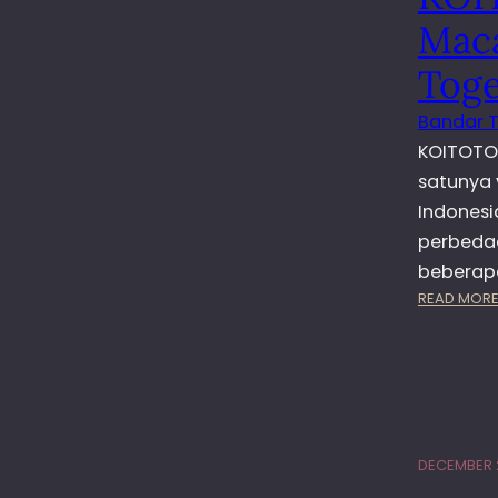
Maca
Toge
Bandar 
KOITOTO 
satunya 
Indonesi
perbedaa
beberap
READ MOR
DECEMBER 