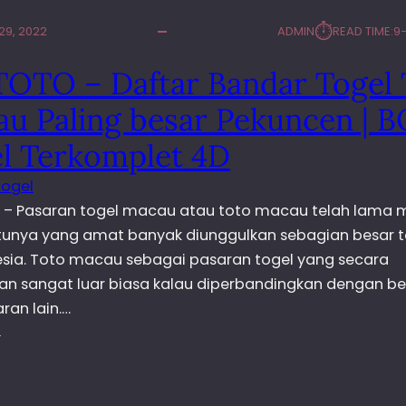
S
O
T
T
A
M
⏱︎
29, 2022
ADMIN
READ TIME:
9
O
O
N
P
–
M
G
L
OTO – Daftar Bandar Togel 
D
A
A
E
A
C
N
T
u Paling besar Pekuncen | B
F
A
|
4
T
U
B
D
l Terkomplet 4D
A
P
O
R
A
T
Togel
B
L
O
– Pasaran togel macau atau toto macau telah lama 
A
I
G
N
tunya yang amat banyak diunggulkan sebagian besar t
N
E
D
G
esia. Toto macau sebagai pasaran togel yang secara
L
A
B
T
n sangat luar biasa kalau diperbandingkan dengan b
R
E
E
ran lain.…
T
S
R
:
E
O
A
K
K
G
R
O
O
E
P
M
I
L
A
P