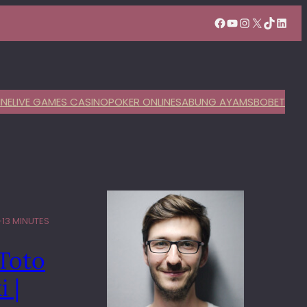
Facebook
YouTube
Instagram
X
TikTok
Linke
INE
LIVE GAMES CASINO
POKER ONLINE
SABUNG AYAM
SBOBET
–13 MINUTES
Toto
 |