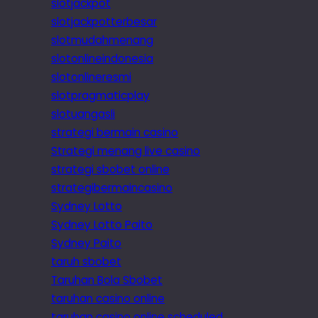
slotjackpot
slotjackpotterbesar
slotmudahmenang
slotonlineindonesia
slotonlineresmi
slotpragmaticplay
slotuangasli
strategi bermain casino
Strategi menang live casino
strategi sbobet online
strategibermaincasino
Sydney Lotto
Sydney Lotto Paito
Sydney Paito
taruh sbobet
Taruhan Bola Sbobet
taruhan casino online
taruhan casino online scheduled