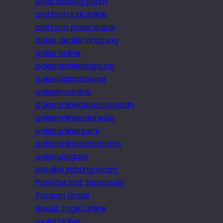
piala sabung ayam
platform judi online
platform poker online
poker dealer langsung
poker online
pokerdealerlangsung
pokerjackpotbesar
pokerliveonline
pokeronlinedepositrendah
pokeronlineindonesia
pokeronlineresmi
pokeronlineterpercaya
pokeruangasli
prediksi sabung ayam
Provider Slot Terpopuler
Putaran Gratis
Result Togel Online
roulette live