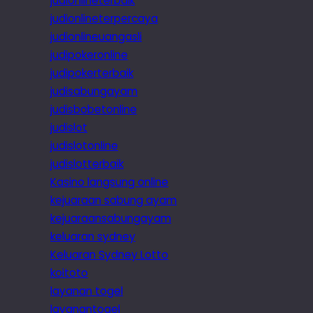
judionlineterbaik
judionlineterpercaya
judionlineuangasli
judipokeronline
judipokerterbaik
judisabungayam
judisbobetonline
judislot
judislotonline
judislotterbaik
Kasino langsung online
kejuaraan sabung ayam
kejuaraansabungayam
keluaran sydney
Keluaran Sydney Lotto
koitoto
layanan togel
layanantogel