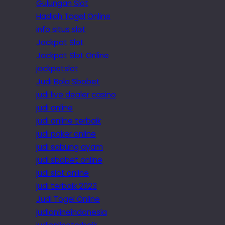
Gulungan Slot
Hadiah Togel Online
info situs slot
Jackpot Slot
Jackpot Slot Online
jackpotslot
Judi Bola Sbobet
judi live dealer casino
judi online
judi online terbaik
judi poker online
judi sabung ayam
judi sbobet online
judi slot online
judi terbaik 2023
Judi Togel Online
judionlineindonesia