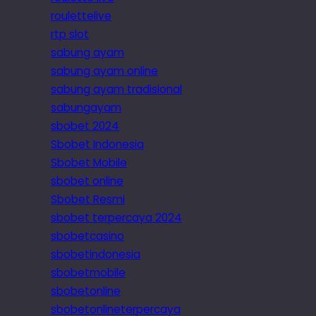
roulettelive
rtp slot
sabung ayam
sabung ayam online
sabung ayam tradisional
sabungayam
sbobet 2024
Sbobet Indonesia
Sbobet Mobile
sbobet online
Sbobet Resmi
sbobet terpercaya 2024
sbobetcasino
sbobetindonesia
sbobetmobile
sbobetonline
sbobetonlineterpercaya