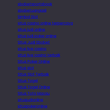
sbobetsportsbook
sbobetuangasli
Simbol Slot
situs casino online terpercaya
situs judi online
situs judi poker online
Situs Judi Sbobet
situs live casino
situs live casino terbaik
Situs Poker Online
situs slot
Situs Slot Terbaik
Situs Togel
Situs Togel Online
Situs Toto Macau
situsjudionline
situspokeronline