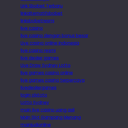
Link Sbobet Terbaru
linkalternatifsbobet
linksbobetresmi
live casino
live casino dengan bonus besar
Live casino online Indonesia
live casino resmi
live dealer games
Live Draw Sydney Lotto
live games casino online
live games casino terpercaya
livedealergames
login olxtoto
Lotto Sydney
main live casino uang asli
Main Slot Gampang Menang
mainjudionline