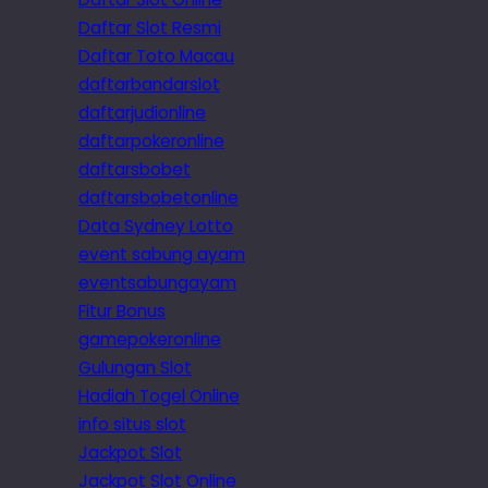
Daftar Slot Resmi
Daftar Toto Macau
daftarbandarslot
daftarjudionline
daftarpokeronline
daftarsbobet
daftarsbobetonline
Data Sydney Lotto
event sabung ayam
eventsabungayam
Fitur Bonus
gamepokeronline
Gulungan Slot
Hadiah Togel Online
info situs slot
Jackpot Slot
Jackpot Slot Online