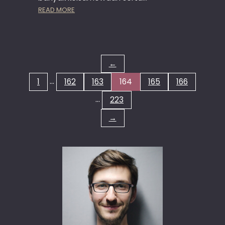
S
D
:
READ MORE
A
I
K
H
R
O
D
O
I
E
S
T
N
←
W
O
G
A
T
A
…
1
162
163
164
165
166
R
O
N
–
…
223
B
B
A
→
A
N
N
Y
D
A
A
K
R
L
T
A
O
Y
G
A
E
N
L
A