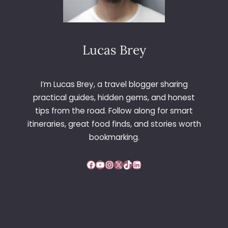
T
N
O
T
T
E
O
R
Lucas Brey
M
B
A
A
C
I
A
I’m Lucas Brey, a travel blogger sharing
K
U
practical guides, hidden gems, and honest
D
S
tips from the road. Follow along for smart
I
A
R
itineraries, great food finds, and stories worth
H
I
bookmarking.
D
S
E
E
N
Facebook
YouTube
Instagram
X
TikTok
LinkedIn
I
G
S
A
A
N
Y
B
A
A
T