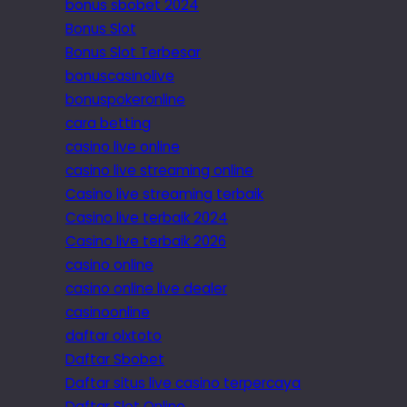
bonus sbobet 2024
Bonus Slot
Bonus Slot Terbesar
bonuscasinolive
bonuspokeronline
cara betting
casino live online
casino live streaming online
Casino live streaming terbaik
Casino live terbaik 2024
Casino live terbaik 2026
casino online
casino online live dealer
casinoonline
daftar olxtoto
Daftar Sbobet
Daftar situs live casino terpercaya
Daftar Slot Online