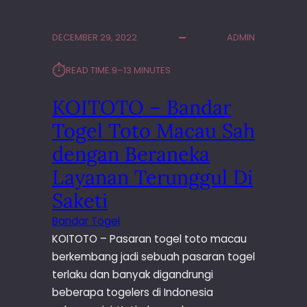
D
T
D
E
O
I
N
DECEMBER 29, 2022
ADMIN
T
R
G
O
A
A
⏱︎
READ TIME:
9–13 MINUTES
–
W
N
B
A
B
KOITOTO – Bandar
A
S
E
N
I
Togel Toto Macau Sah
R
D
L
V
A
dengan Beraneka
I
A
R
R
Layanan Terunggul Di
R
T
I
O
Saketi
A
G
S
Bandar Togel
E
I
L
KOITOTO – Pasaran togel toto macau
L
T
berkembang jadi sebuah pasaran togel
A
O
terlaku dan banyak digandrungi
Y
T
beberapa togelers di Indonesia
A
O