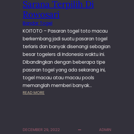
A
Sarana Terpilih Di
T
A
M
O
R
Rowosari
S
G
A
A
Bandar Togel
E
R
L
KOITOTO – Pasaran togel toto macau
A
T
berkembang jadi suatu pasaran togel
N
O
terlaris dan banyak disenangi sebagian
A
T
T
besar togelers di Indonesia waktu ini.
O
E
Dibandingkan dengan beberapa tipe
M
R
pasaran togel yang ada sekarang ini,
A
P
C
togel macau atau macau pools
I
A
memanglah memberi banyak…
L
U
:
READ MORE
I
S
K
H
A
O
D
H
I
I
D
T
S
E
O
A
N
DECEMBER 29, 2022
ADMIN
T
K