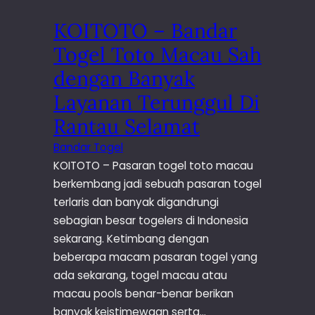
B
R
B
E
I
KOITOTO – Bandar
A
R
N
A
Togel Toto Macau Sah
D
N
A
dengan Banyak
E
R
K
Layanan Terunggul Di
T
A
O
Rantau Selamat
S
G
A
Bandar Togel
E
R
L
KOITOTO – Pasaran togel toto macau
A
T
berkembang jadi sebuah pasaran togel
N
O
terlaris dan banyak digandrungi
A
T
T
sebagian besar togelers di Indonesia
O
E
sekarang. Ketimbang dengan
M
R
beberapa macam pasaran togel yang
A
B
C
ada sekarang, togel macau atau
A
A
macau pools benar-benar berikan
I
U
K
banyak keistimewaan serta…