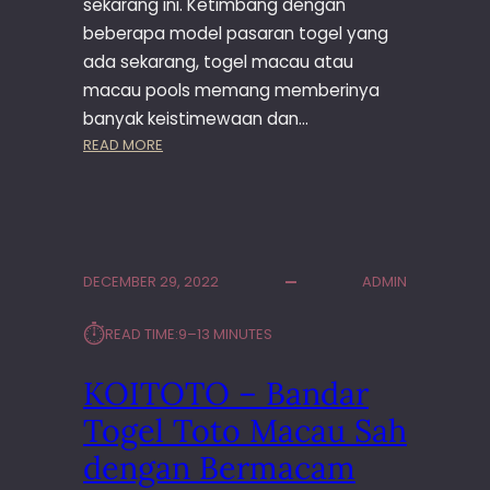
N
sekarang ini. Ketimbang dengan
M
A
beberapa model pasaran togel yang
A
N
C
ada sekarang, togel macau atau
T
A
macau pools memang memberinya
E
U
banyak keistimewaan dan…
R
S
:
READ MORE
H
A
K
E
H
O
B
D
I
A
E
T
T
N
O
D
G
DECEMBER 29, 2022
ADMIN
T
I
A
O
R
N
⏱︎
READ TIME:
9–13 MINUTES
–
U
B
B
S
E
KOITOTO – Bandar
A
I
R
N
P
M
Togel Toto Macau Sah
D
A
A
A
dengan Bermacam
N
C
R
T