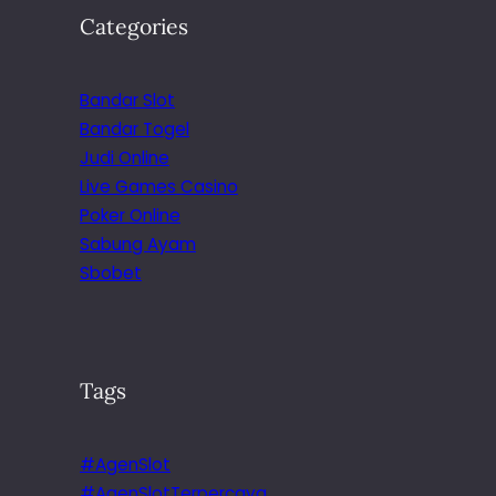
Categories
Bandar Slot
Bandar Togel
Judi Online
Live Games Casino
Poker Online
Sabung Ayam
Sbobet
Tags
#AgenSlot
#AgenSlotTerpercaya