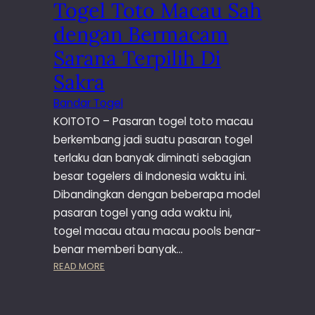
M
Togel Toto Macau Sah
D
R
A
A
dengan Bermacam
A
C
R
T
A
Sarana Terpilih Di
T
M
O
Sakra
L
G
A
Bandar Togel
E
Y
L
KOITOTO – Pasaran togel toto macau
A
T
berkembang jadi suatu pasaran togel
N
O
terlaku dan banyak diminati sebagian
A
T
N
besar togelers di Indonesia waktu ini.
O
T
Dibandingkan dengan beberapa model
M
E
pasaran togel yang ada waktu ini,
A
R
C
togel macau atau macau pools benar-
U
A
benar memberi banyak…
N
U
:
READ MORE
G
S
K
G
A
O
U
H
I
L