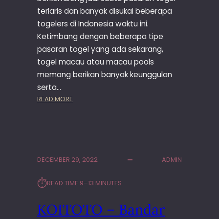
A
O
terlaris dan banyak disukai beberapa
T
T
togelers di Indonesia waktu ini.
E
O
R
Ketimbang dengan beberapa tipe
M
U
pasaran togel yang ada sekarang,
A
N
C
togel macau atau macau pools
G
A
memang berikan banyak keunggulan
G
U
serta…
U
S
:
READ MORE
L
A
K
D
H
O
I
D
I
R
E
T
A
N
O
S
G
DECEMBER 29, 2022
ADMIN
T
A
A
O
N
N
⏱︎
READ TIME:
9–13 MINUTES
–
A
B
B
E
E
KOITOTO – Bandar
A
B
R
N
A