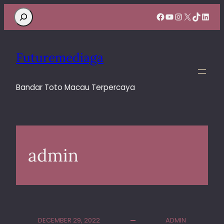
Search
Facebook
YouTube
Instagram
X
TikTok
Linke
Futuremediaga
Bandar Toto Macau Terpercaya
admin
DECEMBER 29, 2022
ADMIN