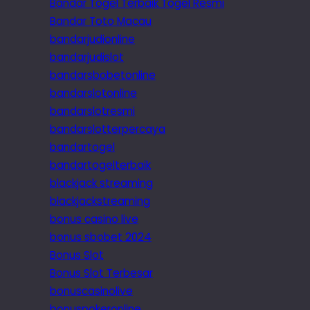
Bandar Togel Terbaik Togel Resmi
Bandar Toto Macau
bandarjudionline
bandarjudislot
bandarsbobetonline
bandarslotonline
bandarslotresmi
bandarslotterpercaya
bandartogel
bandartogelterbaik
blackjack streaming
blackjackstreaming
bonus casino live
bonus sbobet 2024
Bonus Slot
Bonus Slot Terbesar
bonuscasinolive
bonuspokeronline