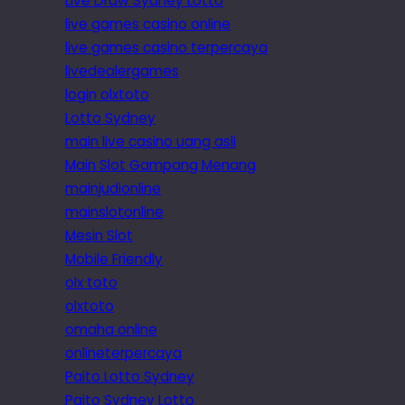
Live Draw Sydney Lotto
live games casino online
live games casino terpercaya
livedealergames
login olxtoto
Lotto Sydney
main live casino uang asli
Main Slot Gampang Menang
mainjudionline
mainslotonline
Mesin Slot
Mobile Friendly
olx toto
olxtoto
omaha online
onlineterpercaya
Paito Lotto Sydney
Paito Sydney Lotto