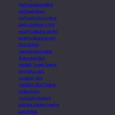
daftarpokeronline
daftarsbobet
daftarsbobetonline
Data Sydney Lotto
event sabung ayam
eventsabungayam
Fitur Bonus
gamepokeronline
Gulungan Slot
Hadiah Togel Online
info situs slot
Jackpot Slot
Jackpot Slot Online
jackpotslot
Judi Bola Sbobet
judi live dealer casino
judi online