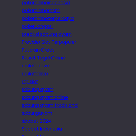
pokeronlineindonesia
pokeronlineresmi
pokeronlineterpercaya
pokeruangasli
prediksi sabung ayam
Provider Slot Terpopuler
Putaran Gratis
Result Togel Online
roulette live
roulettelive
rtp slot
sabung ayam
sabung ayam online
sabung ayam tradisional
sabungayam
sbobet 2024
Sbobet Indonesia