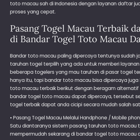
toto macau sah di Indonesia dengan layanan daftar jud
proses yang cepat.
Pasang Togel Macau Terbaik d
di Bandar Togel Toto Macau Da
Bandar toto macau paling dipercaya tentunya sudah ja
taruhan togel terpilih yang ada untuk memberi layana
beberapa togelers yang mau taruhan di pasar togel ter
hanya itu, tapi bandar toto macau bisa dipercaya jug
toto macau terbaik berikut dengan beragam alternatif
bandar togel toto macau dapat dipercaya, tersebut s
togel terbaik dapat anda cicipi secara mudah salah sa
• Pasang Togel Macau Melalui Handphone / Mobile pho
Satu diantaranya sistem pasang taruhan toto macau ter
mempermudah sekarang di bandar togel toto macau d