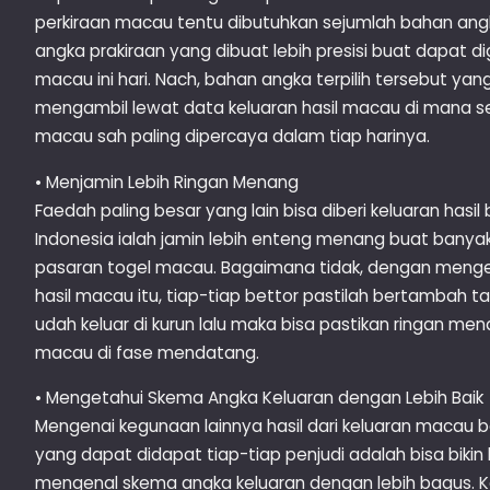
perkiraan macau tentu dibutuhkan sejumlah bahan angk
angka prakiraan yang dibuat lebih presisi buat dapat 
macau ini hari. Nach, bahan angka terpilih tersebut ya
mengambil lewat data keluaran hasil macau di mana se
macau sah paling dipercaya dalam tiap harinya.
• Menjamin Lebih Ringan Menang
Faedah paling besar yang lain bisa diberi keluaran hasi
Indonesia ialah jamin lebih enteng menang buat bany
pasaran togel macau. Bagaimana tidak, dengan meng
hasil macau itu, tiap-tiap bettor pastilah bertambah
udah keluar di kurun lalu maka bisa pastikan ringan m
macau di fase mendatang.
• Mengetahui Skema Angka Keluaran dengan Lebih Baik
Mengenai kegunaan lainnya hasil dari keluaran macau 
yang dapat didapat tiap-tiap penjudi adalah bisa bikin
mengenal skema angka keluaran dengan lebih bagus. K