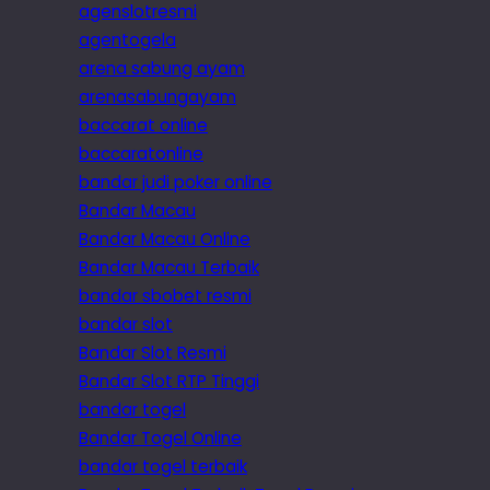
agenslotresmi
agentogela
arena sabung ayam
arenasabungayam
baccarat online
baccaratonline
bandar judi poker online
Bandar Macau
Bandar Macau Online
Bandar Macau Terbaik
bandar sbobet resmi
bandar slot
Bandar Slot Resmi
Bandar Slot RTP Tinggi
bandar togel
Bandar Togel Online
bandar togel terbaik