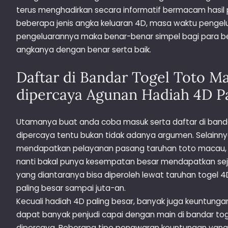
terus menghadirkan secara informatif bermacam hasil
beberapa jenis angka keluaran 4D, masa waktu pengel
pengeluarannya maka benar-benar simpel bagi para
angkanya dengan benar serta baik.
Daftar di Bandar Togel Toto M
dipercaya Agunan Hadiah 4D Pa
Utamanya buat anda coba masuk serta daftar di band
dipercaya tentu bukan tidak adanya argumen. Selainn
mendapatkan pelayanan pasang taruhan toto macau, ti
nanti bakal punya kesempatan besar mendapatkan sej
yang diantaranya bisa diperoleh lewat taruhan togel 
paling besar sampai juta-an.
Kecuali hadiah 4D paling besar, banyak juga keuntunga
dapat banyak penjudi capai dengan main di bandar to
dipercaya. Beberapa tipe penawaran keuntungan yang l