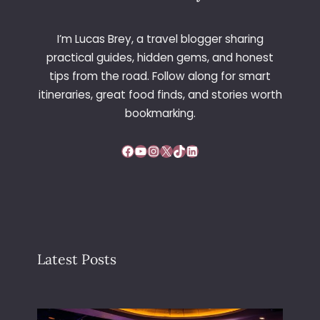
I’m Lucas Brey, a travel blogger sharing
practical guides, hidden gems, and honest
tips from the road. Follow along for smart
itineraries, great food finds, and stories worth
bookmarking.
Facebook
YouTube
Instagram
X
TikTok
LinkedIn
Latest Posts