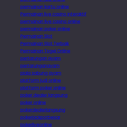
permainan kartu online
Permainan live casino interaktif
permainan live casino online
permainan poker online
Permainan Slot
Permainan Slot Terbaik
Permainan Togel Online
pertarungan ayam
pertarunganayam
piala sabung ayam
platform judi online
platform poker online
poker dealer langsung
poker online
pokerdealerlangsung
pokerjackpotbesar
pokerliveonline