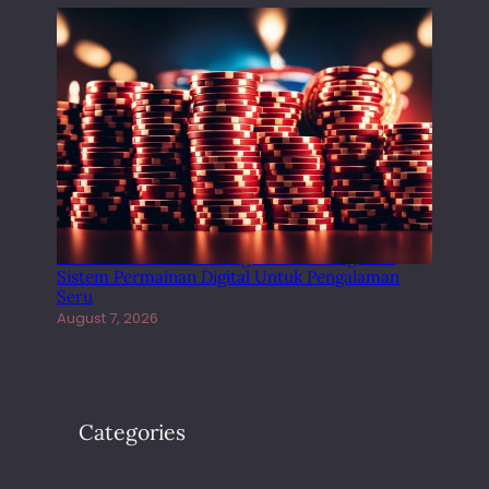
Live Games Casino Mengenal Teknologi Dan
Sistem Permainan Digital Untuk Pengalaman
Seru
August 7, 2026
Categories