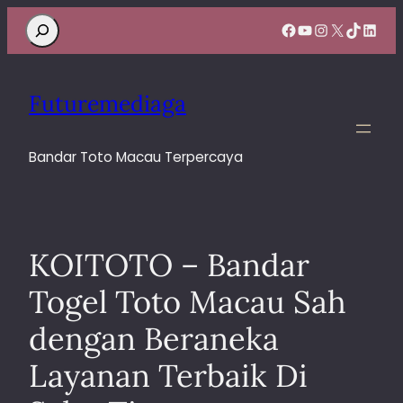
Search
Facebook
YouTube
Instagram
X
TikTok
Linke
Futuremediaga
Bandar Toto Macau Terpercaya
KOITOTO – Bandar
Togel Toto Macau Sah
dengan Beraneka
Layanan Terbaik Di