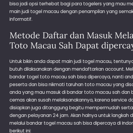
bisa jadi opsi terhebat bagi para togelers yang mau
main judi togel macau dengan penampilan yang semaki
informatif.
Metode Daftar dan Masuk Mela
Toto Macau Sah Dapat diperca
Untuk bikin anda dapat main judi togel macau, tentun
butuh dilaksanakan dengan mendaftarkan account. Melal
bandar togel toto macau sah bisa dipercaya, nanti a
peserta dan bisa nikmati taruhan toto macau yang disa
anda yang mau masuk di bandar toto macau sah dan bi
cemas akan susah melaksanakannya, karena service d
disiapkan juga ditanggung begitu mempermudah serta
dengan pelayanan 24 jam. Akan halnya untuk langkah d
melalui bandar togel macau sah bisa dipercaya di Indo
berikut ini: