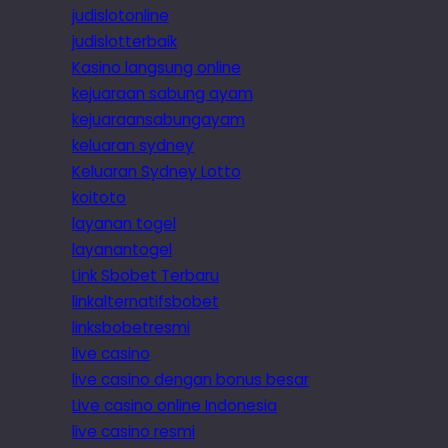
judislotonline
judislotterbaik
Kasino langsung online
kejuaraan sabung ayam
kejuaraansabungayam
keluaran sydney
Keluaran Sydney Lotto
koitoto
layanan togel
layanantogel
Link Sbobet Terbaru
linkalternatifsbobet
linksbobetresmi
live casino
live casino dengan bonus besar
Live casino online Indonesia
live casino resmi