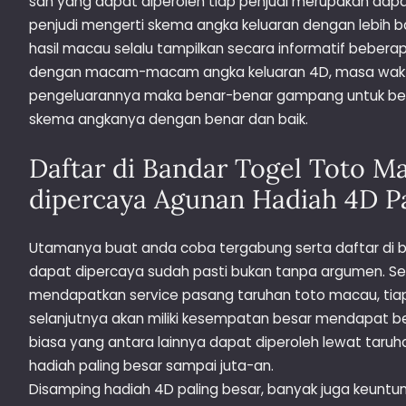
sah yang dapat diperoleh tiap penjudi merupakan dap
penjudi mengerti skema angka keluaran dengan lebih b
hasil macau selalu tampilkan secara informatif beberap
dengan macam-macam angka keluaran 4D, masa wakt
pengeluarannya maka benar-benar gampang untuk b
skema angkanya dengan benar dan baik.
Daftar di Bandar Togel Toto M
dipercaya Agunan Hadiah 4D Pa
Utamanya buat anda coba tergabung serta daftar di 
dapat dipercaya sudah pasti bukan tanpa argumen. 
mendapatkan service pasang taruhan toto macau, tiap 
selanjutnya akan miliki kesempatan besar mendapat b
biasa yang antara lainnya dapat diperoleh lewat taru
hadiah paling besar sampai juta-an.
Disamping hadiah 4D paling besar, banyak juga keuntu