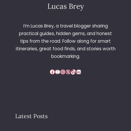
Lucas Brey
I’m Lucas Brey, a travel blogger sharing
practical guides, hidden gems, and honest
tips from the road. Follow along for smart
itineraries, great food finds, and stories worth
bookmarking.
Facebook
YouTube
Instagram
X
TikTok
LinkedIn
Latest Posts