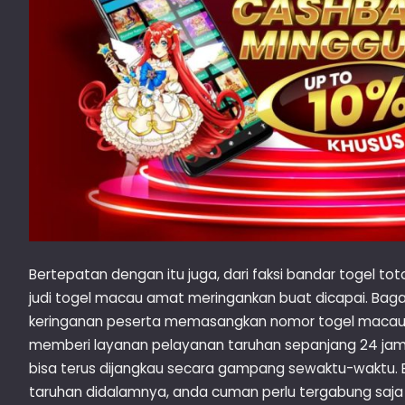
Bertepatan dengan itu juga, dari faksi bandar togel t
judi togel macau amat meringankan buat dicapai. Bagai
keringanan peserta memasangkan nomor togel macau, 
memberi layanan pelayanan taruhan sepanjang 24 jam
bisa terus dijangkau secara gampang sewaktu-waktu.
taruhan didalamnya, anda cuman perlu tergabung saja le