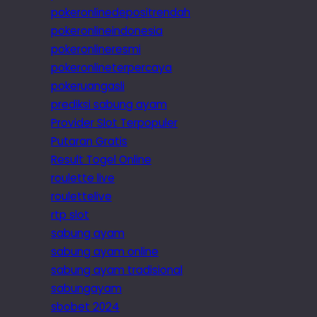
pokeronlinedepositrendah
pokeronlineindonesia
pokeronlineresmi
pokeronlineterpercaya
pokeruangasli
prediksi sabung ayam
Provider Slot Terpopuler
Putaran Gratis
Result Togel Online
roulette live
roulettelive
rtp slot
sabung ayam
sabung ayam online
sabung ayam tradisional
sabungayam
sbobet 2024