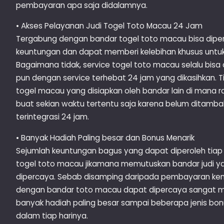
pembayaran apa saja didalamnya.
• Akses Pelayanan Judi Togel Toto Macau 24 Jam
Tergabung dengan bandar togel toto macau bisa diperc
keuntungan dan dapat memberi kelebihan khusus untuk
Bagaimana tidak, service togel toto macau selalu bisa 
pun dengan service terhebat 24 jam yang dikasihkan. T
togel macau yang disiapkan oleh bandar lain di mana r
buat sekian waktu tertentu saja karena belum ditam
terintegrasi 24 jam.
• Banyak Hadiah Paling besar dan Bonus Menarik
Sejumlah keuntungan bagus yang dapat diperoleh tiap 
togel toto macau jikamana memutuskan bandar judi y
dipercaya. Sebab disamping daripada pembayaran ke
dengan bandar toto macau dapat dipercaya sangat
banyak hadiah paling besar sampai beberapa jenis bo
dalam tiap harinya.