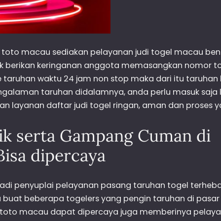
gel toto macau sediakan pelayanan judi togel macau be
tuk berikan keringanan anggota memasangkan nomor t
e taruhan waktu 24 jam non stop maka dari itu taruhan 
galaman taruhan didalamnya, anda perlu masuk saja l
an layanan daftar judi togel ringan, aman dan proses 
ik serta Gampang Cuman di
isa dipercaya
jadi penyuplai pelayanan pasang taruhan togel terheb
buat beberapa togelers yang pengin taruhan di pasar
dar toto macau dapat dipercaya juga memberinya pelay