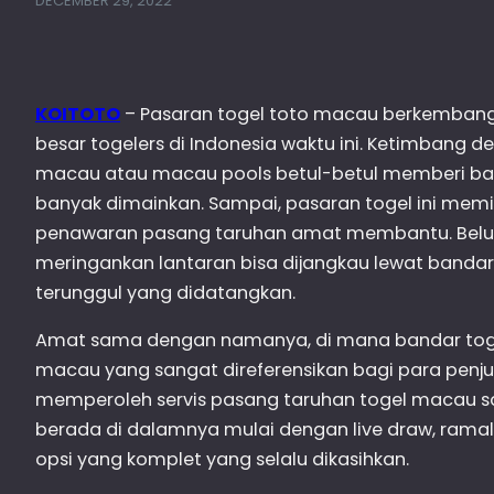
DECEMBER 29, 2022
KOITOTO
– Pasaran togel toto macau berkembang j
besar togelers di Indonesia waktu ini. Ketimbang 
macau atau macau pools betul-betul memberi ban
banyak dimainkan. Sampai, pasaran togel ini memili
penawaran pasang taruhan amat membantu. Belum
meringankan lantaran bisa dijangkau lewat banda
terunggul yang didatangkan.
Amat sama dengan namanya, di mana bandar toge
macau yang sangat direferensikan bagi para penjud
memperoleh servis pasang taruhan togel macau sa
berada di dalamnya mulai dengan live draw, rama
opsi yang komplet yang selalu dikasihkan.