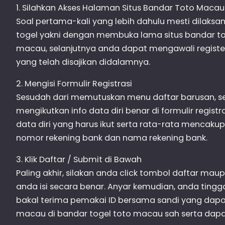
1. Silahkan Akses Halaman Situs Bandar Toto Macau
Soal pertama-kali yang lebih dahulu mesti dilaksa
togel yakni dengan membuka lama situs bandar tog
macau, selanjutnya anda dapat mengawali register 
yang telah disajikan didalamnya.
2. Mengisi Formulir Registrasi
Sesudah dari memutuskan menu daftar barusan, se
mengikutkan info data diri benar di formulir regist
data diri yang harus ikut serta rata-rata mencak
nomor rekening bank dan nama rekening bank.
3. Klik Daftar / Submit di Bawah
Paling akhir, silakan anda click tombol daftar mau
anda isi secara benar. Anyar kemudian, anda tingg
bakal terima pemakai ID bersama sandi yang da
macau di bandar togel toto macau sah serta dapa