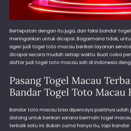
Bertepatan dengan itu juga, dari faksi bandar to
meringankan untuk dicapai. Bagaimana tidak, un
agen judi togel toto macau berikan layanan servic
dicapai secara mudah setiap waktu. Buat coba pen
daftar judi togel toto macau sah di Indonesia deng
Pasang Togel Macau Terba
Bandar Togel Toto Macau B
Bandar toto macau bisa dipercaya pastinya udah 
datang untuk berikan sarana bermain togel macau 
terbaik satu ini. Bukan cuma hanya itu, tapi ban