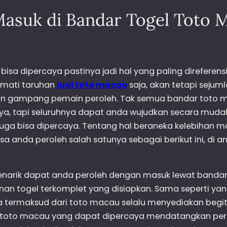
Masuk di Bandar Togel Toto 
sa dipercaya pastinya jadi hal yang paling direferens
kmati taruhan
judi toto macau
saja, akan tetapi sejum
kan gampang pemain peroleh. Tak semua bandar toto 
inya, tapi seluruhnya dapat anda wujudkan secara muda
ga bisa dipercaya. Tentang hal beraneka kelebihan ma
a anda peroleh salah satunya sebagai berikut ini, di a
narik dapat anda peroleh dengan masuk lewat bandar 
an togel terkomplet yang disiapkan. Sama seperti ya
ja termaksud dari toto macau selalu menyediakan begi
ar toto macau yang dapat dipercaya mendatangkan pe