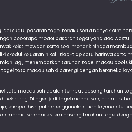
⏱︎
READ TIM
adi suatu pasaran togel terlaku serta banyak diminat
dengan beberapa model pasaran togel yang ada waktu in
yak keistimewaan serta soal menarik hingga membuat
ki skedul keluaran 4 kalii tiap-tiap satu harinya serta
lah lagi, menempatkan taruhan togel macau pools ki
r togel toto macau sah dibarengi dengan beraneka la
l toto macau sah adalah tempat pasang taruhan tog
i sekarang. Di agen judi togel macau sah, anda tak ha
ja, sampai bisa pula menggunakan tiap layanan terun
lan macau, sampai sistem pasang taruhan togel deng