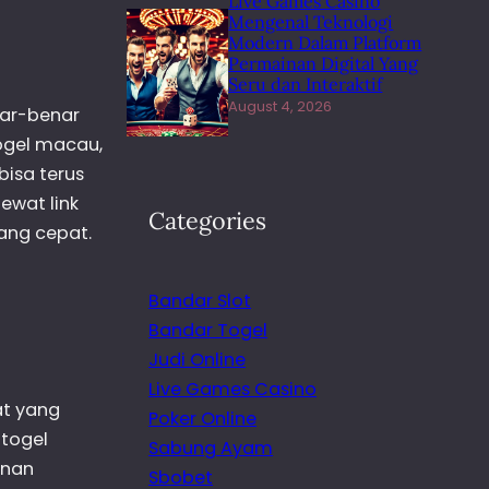
Live Games Casino
Mengenal Teknologi
Modern Dalam Platform
Permainan Digital Yang
Seru dan Interaktif
August 4, 2026
nar-benar
ogel macau,
bisa terus
ewat link
Categories
yang cepat.
Bandar Slot
Bandar Togel
Judi Online
Live Games Casino
at yang
Poker Online
 togel
Sabung Ayam
anan
Sbobet