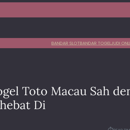
BANDAR SLOT
BANDAR TOGEL
JUDI ONL
gel Toto Macau Sah de
hebat Di