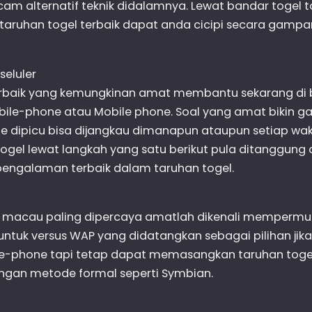
am alternatif teknik didalamnya. Lewat bandar togel
taruhan togel terbaik dapat anda cicipi secara gamp
seluler
erbaik yang kemungkinan amat membantu sekarang di
bile-phone atau Mobile phone. Soal yang amat bikin g
 dipicu bisa dijangkau dimanapun ataupun setiap wak
togel lewat langkah yang satu berikut pula ditanggung
engalaman terbaik dalam taruhan togel.
oto macau paling dipercaya amatlah dikenali memperm
ntuk versus WAP yang didatangkan sebagai pilihan jika
bile-phone tapi tetap dapat memasangkan taruhan tog
ngan metode formal seperti Symbian.