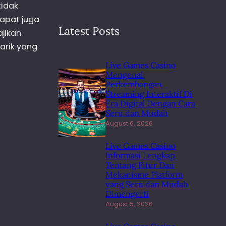
tidak
dapat juga
Latest Posts
jikan
arik yang
Live Games Casino
Mengenal
Perkembangan
Streaming Interaktif Di
Era Digital Dengan Cara
Seru dan Mudah
August 6, 2026
Live Games Casino
Informasi Lengkap
Tentang Fitur Dan
Mekanisme Platform
yang Seru dan Mudah
Dimengerti
August 5, 2026