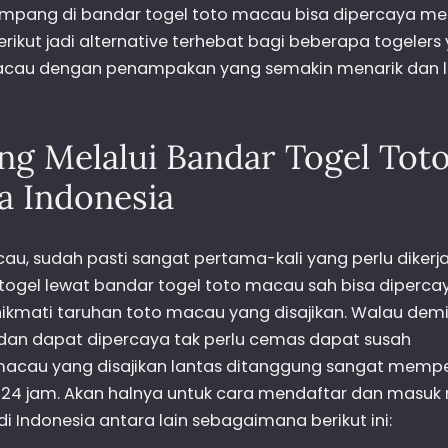
gampang di bandar togel toto macau bisa dipercaya m
rikut jadi alternative terhebat bagi beberapa togelers 
acau dengan penampakan yang semakin menarik dan l
ng Melalui Bandar Togel Tot
a Indonesia
, sudah pasti sangat pertama-kali yang perlu dikerja
 togel lewat bandar togel toto macau sah bisa diperca
ikmati taruhan toto macau yang disajikan. Walau demi
dan dapat dipercaya tak perlu cemas dapat susah
 macau yang disajikan lantas ditanggung sangat mem
 24 jam. Akan halnya untuk cara mendaftar dan masuk 
i Indonesia antara lain sebagaimana berikut ini: