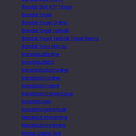
Bandar Slot RTP Tinggi
bandar togel
Bandar Togel Online
bandar togel terbaik
Bandar Togel Terbaik Togel Resmi
Bandar Toto Macau
bandarjudionline
bandarjudislot
bandarsbobetonline
bandarslotonline
bandarslotresmi
bandarslotterpercaya
bandartogel
bandartogelterbaik
blackjack streaming
blackjackstreaming
bonus casino live