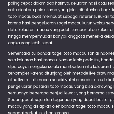
paling cepat dalam tiap harinya. Keluaran hasil atau re
satu diantara poin utama yang jelas dibutuhkan tiap-tia
toto macau buat membuat sebagai referensi. Bukan 
karena hasil pengeluaran togel macau kurun waktu s
data keluaran macau yang udah tampak atau keluar di f
hingga mempermudah banyak anggota menerka keluara
angka yang lebih tepat.
Sementara itu, bandar togel toto macau sah di Indone
saja keluaran hasil macau. Namun lebih pada itu, band
dipercaya mengakui selalu memberikan info keluaran ha
terkomplet karena ditunjang oleh metode live draw ma
atau live result macau sendiri yakni prosedur atau tekni
pengeluaran pasaran toto macau yang bisa didrawing l
semuanya beberapa penjudi lewat yang bernama stre
Sedang, buat sejumlah kegunaan yang dapat bettor pero
macau yang disiapkan oleh bandar togel toto macau sah
sebagai berikut ini, di antaranya: