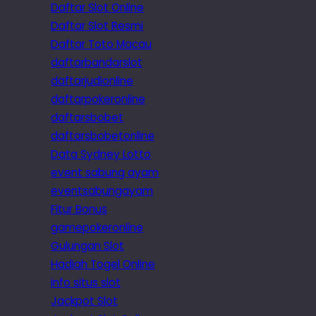
Daftar Slot Online
Daftar Slot Resmi
Daftar Toto Macau
daftarbandarslot
daftarjudionline
daftarpokeronline
daftarsbobet
daftarsbobetonline
Data Sydney Lotto
event sabung ayam
eventsabungayam
Fitur Bonus
gamepokeronline
Gulungan Slot
Hadiah Togel Online
info situs slot
Jackpot Slot