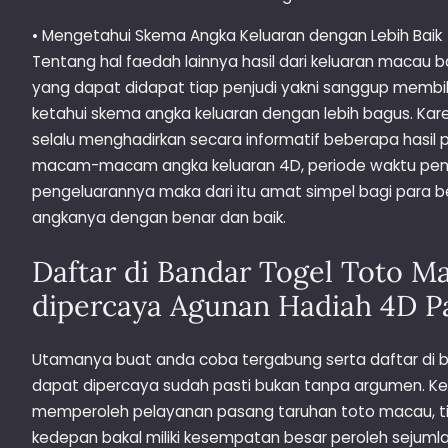
• Mengetahui Skema Angka Keluaran dengan Lebih Baik
Tentang hal faedah lainnya hasil dari keluaran macau 
yang dapat didapat tiap penjudi yakni sanggup membik
ketahui skema angka keluaran dengan lebih bagus. Kar
selalu menghadirkan secara informatif beberapa hasil
macam-macam angka keluaran 4D, periode waktu pen
pengeluarannya maka dari itu amat simpel bagi para
angkanya dengan benar dan baik.
Daftar di Bandar Togel Toto M
dipercaya Agunan Hadiah 4D Pa
Utamanya buat anda coba tergabung serta daftar di 
dapat dipercaya sudah pasti bukan tanpa argumen. Ke
memperoleh pelayanan pasang taruhan toto macau, tia
kedepan bakal miliki kesempatan besar peroleh sejuml