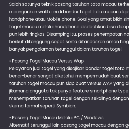
Salah satunya teknik pasang taruhan toto macau ter
meringankan waktu ini di bandar togel toto macau dap
handphone atau Mobile phone. Soal yang amat bikin si
togel macau melalui handphone disebabkan bisa dica
pun lebih ringkas. Disamping itu, proses penempatan n
berikut ditanggung cepat serta ditandaskan aman h
banyak pengalaman terunggul dalam taruhan togel.
• Pasang Togel Macau Versus Wap
Pelayanan judi togel yang disajikan bandar togel tot
benar-benar sangat diketahui mempermudah buat semu
taruhan togel macau pun siap buat versus WAP yang di
jikamana anggota tak punya feature smartphone type
menempatkan taruhan togel dengan sekalinya denga
skema formal seperti Symbian.
• Pasang Togel Macau Melalui PC / Windows
Alternatif terunggul lain pasang togel macau dengan 