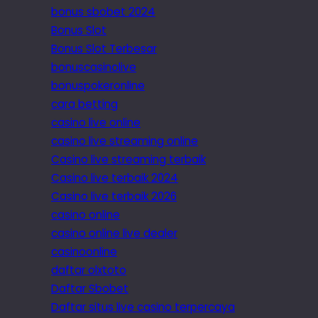
bonus sbobet 2024
Bonus Slot
Bonus Slot Terbesar
bonuscasinolive
bonuspokeronline
cara betting
casino live online
casino live streaming online
Casino live streaming terbaik
Casino live terbaik 2024
Casino live terbaik 2026
casino online
casino online live dealer
casinoonline
daftar olxtoto
Daftar Sbobet
Daftar situs live casino terpercaya