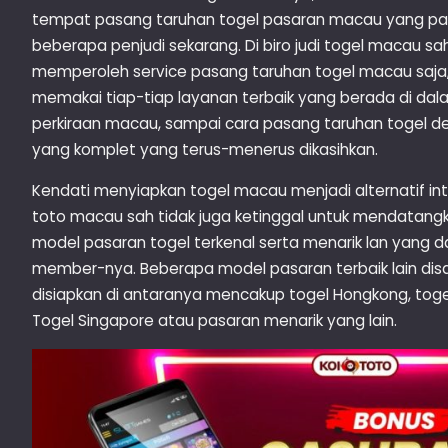
tempat pasang taruhan togel pasaran macau yang pali
beberapa penjudi sekarang. Di biro judi togel macau sa
memperoleh service pasang taruhan togel macau saja, 
memakai tiap-tiap layanan terbaik yang berada di dal
perkiraan macau, sampai cara pasang taruhan togel de
yang komplet yang terus-menerus dikasihkan.
Kendati menyiapkan togel macau menjadi alternatif in
toto macau sah tidak juga ketinggal untuk mendatan
model pasaran togel terkenal serta menarik lan yang da
member-nya. Beberapa model pasaran terbaik lain di
disiapkan di antaranya mencakup togel Hongkong, toge
Togel Singapore atau pasaran menarik yang lain.