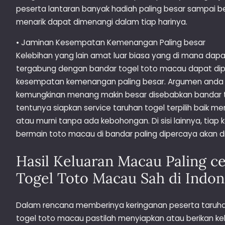
peserta lantaran banyak hadiah paling besar sampai
menarik dapat dimenangi dalam tiap harinya.
• Jaminan Kesempatan Kemenangan Paling besar
Kelebihan yang lain amat luar biasa yang di mana dap
tergabung dengan bandar togel toto macau dapat dip
kesempatan kemenangan paling besar. Argumen anda 
kemungkinan menang makin besar disebabkan bandar 
tentunya siapkan service taruhan togel terpilih baik m
atau murni tanpa ada kebohongan. Di sisi lainnya, ti
bermain toto macau di bandar paling dipercaya akan dil
Hasil Keluaran Macau Paling c
Togel Toto Macau Sah di Indon
Dalam rencana memberinya keringanan peserta taruhan
togel toto macau pastilah menyiapkan atau berikan ke