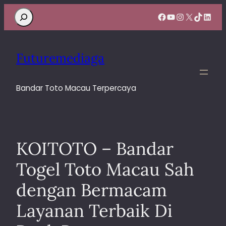
Search
Facebook
YouTube
Instagram
X
TikTok
Linke
Futuremediaga
Bandar Toto Macau Terpercaya
KOITOTO – Bandar
Togel Toto Macau Sah
dengan Bermacam
Layanan Terbaik Di