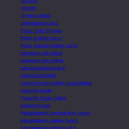
olx toto
olxtoto
omaha online
onlineterpercaya
Paito Lotto Sydney
Paito Sydney Lotto
Paito Warna Sydney Lotto
panduan judi online
panduan slot online
panduanpokeronline
panduansbobet
pasang togel online cara betting
pasaran togel
Pasaran Togel Online
pasarantogel
Pengalaman bermain live casino
pengalaman casino nyata
pengalamancasinonyata