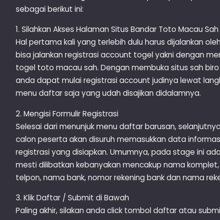
sebagai berikut ini:
1. Silahkan Akses Halaman Situs Bandar Toto Macau Sa
Hal pertama kali yang terlebih dulu harus dijalankan ol
bisa jalankan registrasi account togel yakni dengan m
togel toto macau sah. Dengan membuka situs sah biro
anda dapat mulai registrasi account judinya lewat lang
menu daftar saja yang udah disajikan didalamnya.
2. Mengisi Formulir Registrasi
Selesai dari menunjuk menu daftar barusan, selanjutn
calon peserta akan disuruh memasukkan data informasi di
registrasi yang disiapkan. Umumnya, pada stage ini ada
mesti dilibatkan kebanyakan mencakup nama komplet, 
telpon, nama bank, nomor rekening bank dan nama reke
3. Klik Daftar / Submit di Bawah
Paling akhir, silakan anda click tombol daftar atau sub