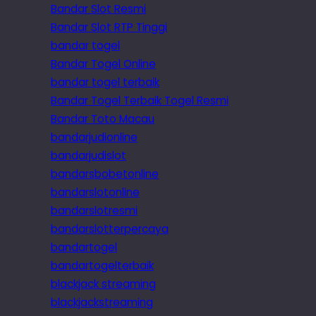
Bandar Slot Resmi
Bandar Slot RTP Tinggi
bandar togel
Bandar Togel Online
bandar togel terbaik
Bandar Togel Terbaik Togel Resmi
Bandar Toto Macau
bandarjudionline
bandarjudislot
bandarsbobetonline
bandarslotonline
bandarslotresmi
bandarslotterpercaya
bandartogel
bandartogelterbaik
blackjack streaming
blackjackstreaming