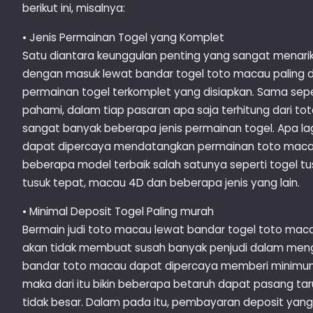
berikut ini, misalnya:
• Jenis Permainan Togel yang Komplet
Satu diantara keunggulan penting yang sangat menar
dengan masuk lewat bandar togel toto macau paling 
permainan togel terkomplet yang disiapkan. Sama sepe
pahami, dalam tiap pasaran apa saja terhitung dari t
sangat banyak beberapa jenis permainan togel. Apa la
dapat dipercaya mendatangkan permainan toto macau
beberapa model terbaik salah satunya seperti togel t
tusuk tepat, macau 4D dan beberapa jenis yang lain.
• Minimal Deposit Togel Paling murah
Bermain judi toto macau lewat bandar togel toto maca
akan tidak membuat susah banyak penjudi dalam menge
bandar toto macau dapat dipercaya memberi minimum 
maka dari itu bikin beberapa betaruh dapat pasang ta
tidak besar. Dalam pada itu, pembayaran deposit yang 