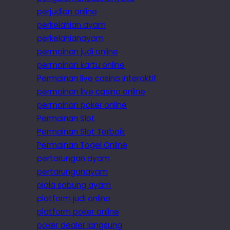
perjudian online
perkelahian ayam
perkelahianayam
permainan judi online
permainan kartu online
Permainan live casino interaktif
permainan live casino online
permainan poker online
Permainan Slot
Permainan Slot Terbaik
Permainan Togel Online
pertarungan ayam
pertarunganayam
piala sabung ayam
platform judi online
platform poker online
poker dealer langsung