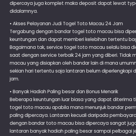
dipercaya juga komplet maka deposit dapat lewat ty
didalamnya.
• Akses Pelayanan Judi Togel Toto Macau 24 Jam
Tergabung dengan bandar togel toto macau bisa dipe
keuntungan dan dapat memberi kelebihan tertentu bag
Bagaimana tak, service togel toto macau selalu bisa dic
saat dengan service terbaik 24 jam yang diberi. Tidak 
macau yang disiapkan oleh bandar lain di mana umum
sekian hari tertentu saja lantaran belum diperlengkapi 
jam.
• Banyak Hadiah Paling besar dan Bonus Menarik
Beberapa keuntungan luar biasa yang dapat diterima tia
togel toto macau apabila mana menunjuk bandar perma
paling dipercaya. Lantaran kecuali daripada pembaya
dengan bandar toto macau bisa dipercaya sangat ju
lantaran banyak hadiah paling besar sampai pelbagai j