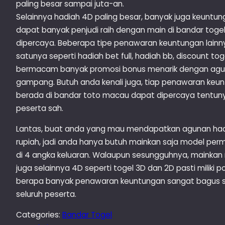
paling besar sampai juta-an.
Selainnya hadiah 4D paling besar, banyak juga keuntu
dapat banyak penjudi raih dengan main di bandar tog
dipercaya. Beberapa tipe penawaran keuntungan lainny
satunya seperti hadiah bet full, hadiah bb, discount to
bermacam banyak promosi bonus menarik dengan agun
gampang. Butuh anda kenali juga, tiap penawaran keunt
berada di bandar toto macau dapat dipercaya tentuny
peserta sah.
Lantas, buat anda yang mau mendapatkan agunan hadi
rupiah, jadi anda hanya butuh mainkan saja model per
di 4 angka keluaran. Walaupun sesungguhnya, mainkan
juga selainnya 4D seperti togel 3D dan 2D pasti miliki 
berapa banyak penawaran keuntungan sangat bagus 
seluruh peserta.
Categories:
Bandar Togel