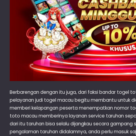
Berbarengan dengan itu juga, dari faksi bandar togel 
pelayanan judi togel macau begitu membantu untuk dic
memberi kelapangan peserta menempatkan nomor toge
toto macau memberinya layanan service taruhan sep
dari itu taruhan bisa selalu dijangkau secara gampang
pengalaman taruhan didalamnya, anda perlu masuk saja 