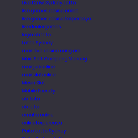
Live Draw Sydney Lotto
live games casino online
live games casino terpercaya
livedealergames
login olxtoto
Lotto Sydney
main live casino uang asli
Main Slot Gampang Menang
mainjudionline
mainslotonline
Mesin Slot
Mobile Friendly
olx toto
olxtoto
omaha online
onlineterpercaya
Paito Lotto Sydney