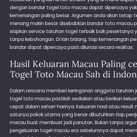
dengan bandar togel toto macau dapat dipercaya ya
kemenangan paling besar. Argumen anda akan tetap t
menang makin besar disebabkan bandar toto macau pal
siapkan service taruhan togel terbaik baik pesertanya y
tanpa kebohongan. Di lain bidang, tiap kemenangan pe
bandar dapat dipercaya pasti dilunasi secara realitas.
Hasil Keluaran Macau Paling c
Togel Toto Macau Sah di Indon
Dalam rencana memberi keringanan anggota taruhan j
togel toto macau pastilah sediakan atau berikan keluar
cepat dalam sehari-harinya. Keluaran hasil atau result
satunya pokok utama yang benar dibutuhkan tiap penju
macau buat membuat jadi panutan. Bukan tanpa argume
pengeluaran togel macau era sebelumnya dapat memb