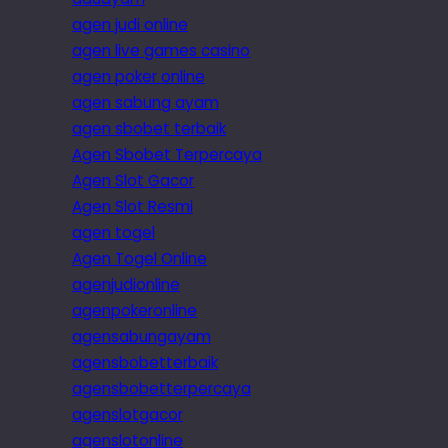
agen judi online
agen live games casino
agen poker online
agen sabung ayam
agen sbobet terbaik
Agen Sbobet Terpercaya
Agen Slot Gacor
Agen Slot Resmi
agen togel
Agen Togel Online
agenjudionline
agenpokeronline
agensabungayam
agensbobetterbaik
agensbobetterpercaya
agenslotgacor
agenslotonline