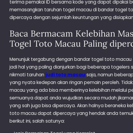
terima pemakai ID bersama kode yang dapat dipakai 
memasangkan taruhan togel macau di bandar togel to
dipercaya dengan sejumlah keuntungan yang disiapkan
Baca Bermacam Kelebihan Mas
Togel Toto Macau Paling diper
Menunjuk tergabung dengan bandar togel toto macau 
jadi hal yang paling dianjurkan bagi beberapa togelers
nikmati taruhan
judi toto macau
saja, namun beberap
yang nyata kedepan akan ringan pemain peroleh. Tida
macau yang ada bisa memberinya kelebihan melalui p
semuanya dapat anda wujudkan secara mudah jikaman
yang sah juga bisa dipercaya. Akan halnya beraneka ke
toto macau dapat dipercaya yang hendak anda temuk
berikut ini, salah satunya: