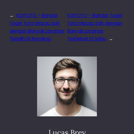
←
KOITOTO – Bandar
KOITOTO – Bandar Togel
Togel Toto Macau Sah
Toto Macau Sah dengan
dengan Banyak Layanan
Banyak Layanan
Terpilih Di Rongkop
Terhebat Di Sahu
→
Lucas Brey