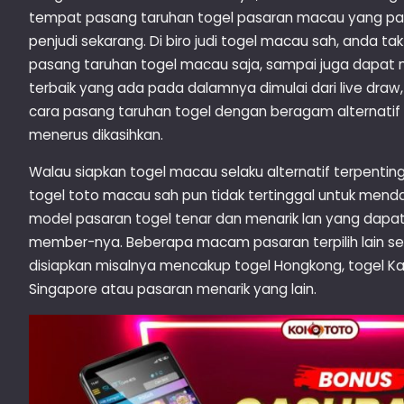
tempat pasang taruhan togel pasaran macau yang pali
penjudi sekarang. Di biro judi togel macau sah, anda t
pasang taruhan togel macau saja, sampai juga dapat
terbaik yang ada pada dalamnya dimulai dari live draw
cara pasang taruhan togel dengan beragam alternatif
menerus dikasihkan.
Walau siapkan togel macau selaku alternatif terpentin
togel toto macau sah pun tidak tertinggal untuk mend
model pasaran togel tenar dan menarik lan yang dapat
member-nya. Beberapa macam pasaran terpilih lain s
disiapkan misalnya mencakup togel Hongkong, togel Ka
Singapore atau pasaran menarik yang lain.