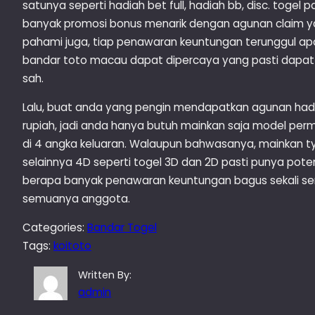
satunya seperti hadiah bet full, hadiah bb, disc. togel
banyak promosi bonus menarik dengan agunan claim ya
pahami juga, tiap penawaran keuntungan terunggul ap
bandar toto macau dapat dipercaya yang pasti dapat
sah.
Lalu, buat anda yang pengin mendapatkan agunan hadi
rupiah, jadi anda hanya butuh mainkan saja model per
di 4 angka keluaran. Walaupun bahwasanya, mainkan ty
selainnya 4D seperti togel 3D dan 2D pasti punya pot
berapa banyak penawaran keuntungan bagus sekali s
semuanya anggota.
Categories:
Bandar Togel
Tags:
koitoto
Written By:
admin