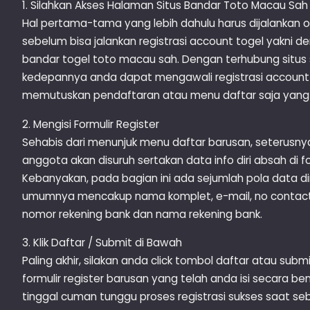
1. Silahkan Akses Halaman Situs Bandar Toto Macau Sah 
Hal pertama-tama yang lebih dahulu harus dijalankan o
sebelum bisa jalankan registrasi account togel yakni
bandar togel toto macau sah. Dengan terhubung situs 
kedepannya anda dapat mengawali registrasi account j
memutuskan pendaftaran atau menu daftar saja yang 
2. Mengisi Formulir Register
Sehabis dari menunjuk menu daftar barusan, seterusny
anggota akan disuruh sertakan data info diri absah di for
Kebanyakan, pada bagian ini ada sejumlah pola data dir
umumnya mencakup nama komplet, e-mail, no contact
nomor rekening bank dan nama rekening bank.
3. Klik Daftar / Submit di Bawah
Paling akhir, silakan anda click tombol daftar atau sub
formulir register barusan yang telah anda isi secara be
tinggal cuman tunggu proses registrasi sukses saat 