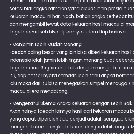
rumus prakiraan macau sudah pasti dibutuhkan sejumlah
serasi biar angka ramalan yang dibuat lebih presisi bu
keluaran macau ini hari. Nach, bahan angka terhebat i
dan mengambil lewat data keluaran hasil macau di man
togel macau sah bisa dipercaya dalam tiap harinya.
• Menjamin Lebih Mudah Menang
Faedah paling besar yang lain bisa diberi keluaran hasi
Indonesia ialah jamin lebih ringan menang buat beberap
togel macau. Bagaimana tak, dengan mengerti atau m
itu, tiap bettor nyata semakin lebih tahu angka berapa
lalu maka dari itu bisa menegaskan simpel menduga /
macau di era mendatang.
• Mengetahui Skema Angka Keluaran dengan Lebih Baik
Akan halnya faedah lainnya hasil dari keluaran macau 
yang dapat diperoleh tiap penjudi adalah sanggup bikin
mengenal skema angka keluaran dengan lebih bagus. Ma