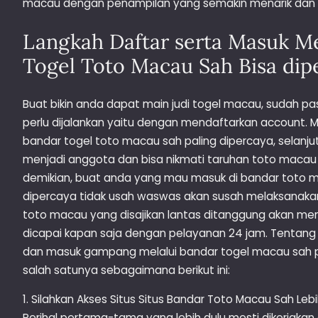
macau dengan penampilan yang semakin menarik dan le
Langkah Daftar serta Masuk Me
Togel Toto Macau Sah Bisa dip
Buat bikin anda dapat main judi togel macau, sudah 
perlu dijalankan yaitu dengan mendaftarkan account. Mel
bandar togel toto macau sah paling dipercaya, selan
menjadi anggota dan bisa nikmati taruhan toto macau 
demikian, buat anda yang mau masuk di bandar toto 
dipercaya tidak usah waswas akan susah melaksanakann
toto macau yang disajikan lantas ditanggung akan m
dicapai kapan saja dengan pelayanan 24 jam. Tentang 
dan masuk gampang melalui bandar togel macau sah pa
salah satunya sebagaimana berikut ini:
1. Silahkan Akses Situs Situs Bandar Toto Macau Sah Lebi
Perihal pertama-tama yang lebih dulu mesti dikerjakan