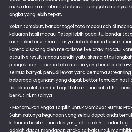
maka dari itu membantu beberapa anggota mengira ke
angka yang lebih tepat.
Selain tersebut, bandar togel toto macau sah di Indon
keluaran hasil macau. Tetapi lebih pada itu, bandar to
mengakui terus memberinya data keluaran hasil macau
karena disokong oleh mekanisme live draw macau. Kare
atau live result macau sendiri yaitu skema atau langkah
pengeluaran pasaran toto macau yang hendak didrawin
semua banyak penjudi lewat yang bernama streaming 
beberapa kegunaan yang dapat bettor temukan hasil 
disajikan oleh bandar togel toto macau sah di Indones
berikut ini, misalnya:
• Menemukan Angka Terpilih untuk Membuat Rumus Prak
Salah satunya kegunaan yang selalu dapat anda tem
keluaran hasil macau dari yang diberi oleh bandar toge
adalah dapat mendapati angka terbaik untuk membikin r