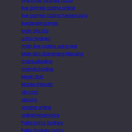
Live Draw Sydney Lotto
live games casino online
live games casino terpercaya
livedealergames
login olxtoto
Lotto Sydney
main live casino uang asli
Main Slot Gampang Menang
mainjudionline
mainslotonline
Mesin Slot
Mobile Friendly
olx toto
olxtoto
omaha online
onlineterpercaya
Paito Lotto Sydney
Paito Sydney Lotto