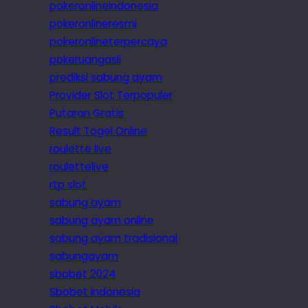
pokeronlineindonesia
pokeronlineresmi
pokeronlineterpercaya
pokeruangasli
prediksi sabung ayam
Provider Slot Terpopuler
Putaran Gratis
Result Togel Online
roulette live
roulettelive
rtp slot
sabung ayam
sabung ayam online
sabung ayam tradisional
sabungayam
sbobet 2024
Sbobet Indonesia