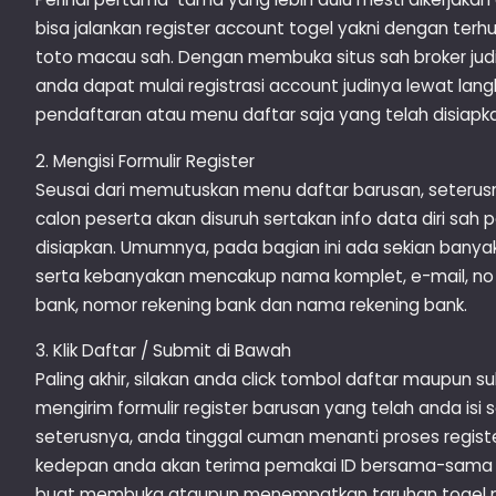
bisa jalankan register account togel yakni dengan terh
toto macau sah. Dengan membuka situs sah broker judi
anda dapat mulai registrasi account judinya lewat la
pendaftaran atau menu daftar saja yang telah disiapk
2. Mengisi Formulir Register
Seusai dari memutuskan menu daftar barusan, seterus
calon peserta akan disuruh sertakan info data diri sah p
disiapkan. Umumnya, pada bagian ini ada sekian banyak 
serta kebanyakan mencakup nama komplet, e-mail, no
bank, nomor rekening bank dan nama rekening bank.
3. Klik Daftar / Submit di Bawah
Paling akhir, silakan anda click tombol daftar maupun 
mengirim formulir register barusan yang telah anda isi 
seterusnya, anda tinggal cuman menanti proses regist
kedepan anda akan terima pemakai ID bersama-sama 
buat membuka ataupun menempatkan taruhan togel m