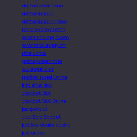
daftarpokeronline
daftarsbobet
daftarsbobetonline
Data Sydney Lotto
event sabung ayam
eventsabungayam
Fitur Bonus
gamepokeronline
Gulungan Slot
Hadiah Togel Online
info situs slot
Jackpot Slot
Jackpot Slot Online
jackpotslot
Judi Bola Sbobet
judi live dealer casino
judi online