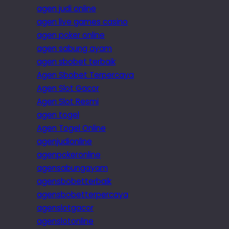
agen judi online
agen live games casino
agen poker online
agen sabung ayam
agen sbobet terbaik
Agen Sbobet Terpercaya
Agen Slot Gacor
Agen Slot Resmi
agen togel
Agen Togel Online
agenjudionline
agenpokeronline
agensabungayam
agensbobetterbaik
agensbobetterpercaya
agenslotgacor
agenslotonline