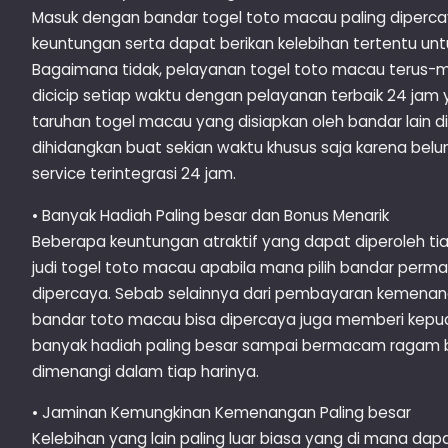
Masuk dengan bandar togel toto macau paling dipercay
keuntungan serta dapat berikan kelebihan tertentu unt
Bagaimana tidak, pelayanan togel toto macau terus-m
dicicip setiap waktu dengan pelayanan terbaik 24 jam y
taruhan togel macau yang disiapkan oleh bandar lain
dihidangkan buat sekian waktu khusus saja karena be
service terintegrasi 24 jam.
• Banyak Hadiah Paling besar dan Bonus Menarik
Beberapa keuntungan atraktif yang dapat diperoleh tia
judi togel toto macau apabila mana pilih bandar perma
dipercaya. Sebab selainnya dari pembayaran kemenan
bandar toto macau bisa dipercaya juga memberi kepu
banyak hadiah paling besar sampai bermacam ragam 
dimenangi dalam tiap harinya.
• Jaminan Kemungkinan Kemenangan Paling besar
Kelebihan yang lain paling luar biasa yang di mana da