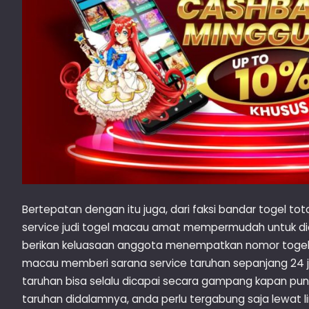
Bertepatan dengan itu juga, dari faksi bandar togel to
service judi togel macau amat mempermudah untuk dic
berikan keluasaan anggota menempatkan nomor togel m
macau memberi sarana service taruhan sepanjang 24 j
taruhan bisa selalu dicapai secara gampang kapan pu
taruhan didalamnya, anda perlu tergabung saja lewat lin