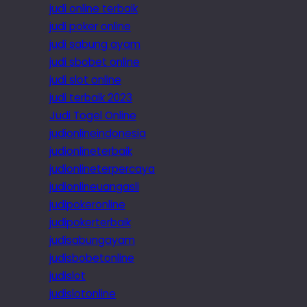
judi online terbaik
judi poker online
judi sabung ayam
judi sbobet online
judi slot online
judi terbaik 2023
Judi Togel Online
judionlineindonesia
judionlineterbaik
judionlineterpercaya
judionlineuangasli
judipokeronline
judipokerterbaik
judisabungayam
judisbobetonline
judislot
judislotonline