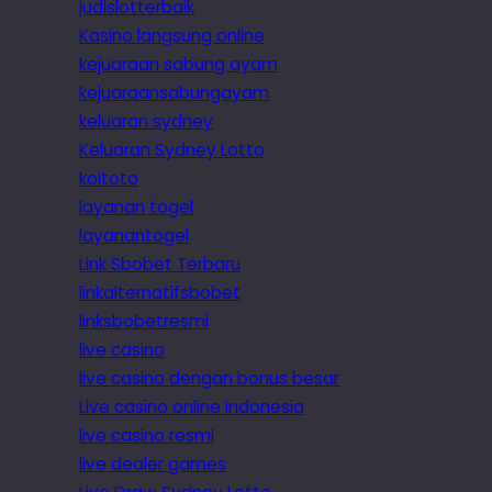
judislotterbaik
Kasino langsung online
kejuaraan sabung ayam
kejuaraansabungayam
keluaran sydney
Keluaran Sydney Lotto
koitoto
layanan togel
layanantogel
Link Sbobet Terbaru
linkalternatifsbobet
linksbobetresmi
live casino
live casino dengan bonus besar
Live casino online Indonesia
live casino resmi
live dealer games