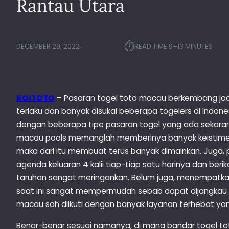
Rantau Utara
⏱︎
DECEMBER 29, 2022
READ TIME:
9–13 MINUTES
KOITOTO
– Pasaran togel toto macau berkembang jad
terlaku dan banyak disukai beberapa togelers di Indone
dengan beberapa tipe pasaran togel yang ada sekaran
macau pools memanglah memberinya banyak keistime
maka dari itu membuat terus banyak dimainkan. Juga, pa
agenda keluaran 4 kalii tiap-tiap satu harinya dan be
taruhan sangat meringankan. Belum juga, menempatka
saat ini sangat mempermudah sebab dapat dijangkau 
macau sah diikuti dengan banyak layanan terhebat ya
Benar-benar sesuai namanya, di mana bandar togel t