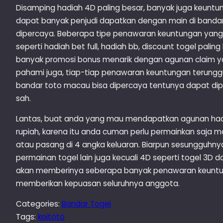
Disamping hadiah 4D paling besar, banyak juga keuntu
dapat banyak penjudi dapatkan dengan main di bandar
dipercaya. Beberapa tipe penawaran keuntungan yang la
seperti hadiah bet full, hadiah bb, discount togel palin
banyak promosi bonus menarik dengan agunan claim yan
pahami juga, tiap-tiap penawaran keuntungan terunggu
bandar toto macau bisa dipercaya tentunya dapat dip
sah.
Lantas, buat anda yang mau mendapatkan agunan hadi
rupiah, karena itu anda cuman perlu permainkan saja
atau pasang di 4 angka keluaran. Biarpun sesungguhn
permainan togel lain juga kecuali 4D seperti togel 3D da
akan memberinya seberapa banyak penawaran keuntun
memberikan kepuasan seluruhnya anggota.
Categories:
Bandar Togel
Tags:
koitoto