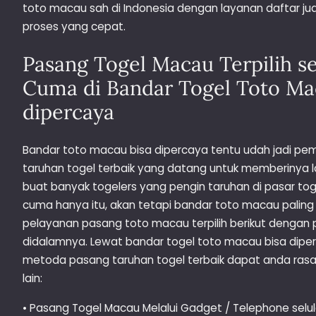
toto macau sah di Indonesia dengan layanan daftar jud
proses yang cepat.
Pasang Togel Macau Terpilih s
Cuma di Bandar Togel Toto Ma
dipercaya
Bandar toto macau bisa dipercaya tentu udah jadi p
taruhan togel terbaik yang datang untuk memberinya
buat banyak togelers yang pengin taruhan di pasar togel
cuma hanya itu, akan tetapi bandar toto macau palin
pelayanan pasang toto macau terpilih berikut dengan 
didalamnya. Lewat bandar togel toto macau bisa diper
metoda pasang taruhan togel terbaik dapat anda ra
lain:
• Pasang Togel Macau Melalui Gadget / Telephone selul