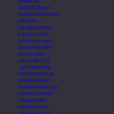
jackpotslot
Judi Bola Sbobet
judi live dealer casino
judi online
judi online terbaik
judi poker online
judi sabung ayam
judi sbobet online
judi slot online
judi terbaik 2023
Judi Togel Online
judionlineindonesia
judionlineterbaik
judionlineterpercaya
judionlineuangasli
judipokeronline
judipokerterbaik
judisabungayam