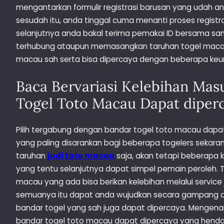
mengantarkan formulir registrasi barusan yang udah and
sesudah itu, anda tinggal cuma menanti proses registr
selanjutnya anda bakal terima pemakai ID bersama san
terhubung ataupun memasangkan taruhan togel macau
macau sah serta bisa dipercaya dengan beberapa keun
Baca Bervariasi Kelebihan Mas
Togel Toto Macau Dapat diper
Pilih tergabung dengan bandar togel toto macau dapat 
yang paling disarankan bagi beberapa togelers sekara
taruhan
judi toto macau
saja, akan tetapi beberapa 
yang tentu selanjutnya dapat simpel pemain peroleh. 
macau yang ada bisa berikan kelebihan melalui service 
semuanya itu dapat anda wujudkan secara gampang 
bandar togel yang sah juga dapat dipercaya. Mengenai
bandar togel toto macau dapat dipercaya yang henda