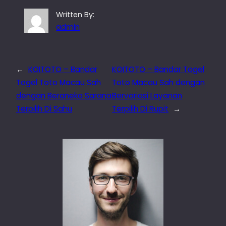
Written By:
admin
←
KOITOTO – Bandar
KOITOTO – Bandar Togel
Togel Toto Macau Sah
Toto Macau Sah dengan
dengan Beraneka Sarana
Bervariasi Layanan
Terpilih Di Sahu
Terpilih Di Rupit
→