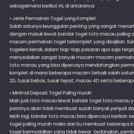
sebagaimana berikut ini, di antaranya:
• Jenis Permainan Togel yang Komplet
Salah satunya keunggulan penting yang sangat menar
dengan masuk lewat bandar togel toto macau paling d
macam permainan togel terkomplet yang disajikan. S
togelers kenali, dalam tiap-tiap pasaran apa saja terg
menyediakan sangat banyak macam-macam permainan 
toto macau yang bisa dipercaya mendatangkan perma
komplet di mana beberapa macam terbaik salah satun
2D, tusuk bebas, tusuk tepat, macau 4D serta beberapa 
• Minimal Deposit Togel Paling murah
Main judi toto macau lewat bandar togel toto macau y
pastinya akan tidak membuat susah banyak penjudi da
lebih lagi, bandar toto macau bisa dipercaya berikan 
togel paling murah maka dari itu membuat beberapa 
togel bermodalkan yang tidak besar. Sedangkan, pem