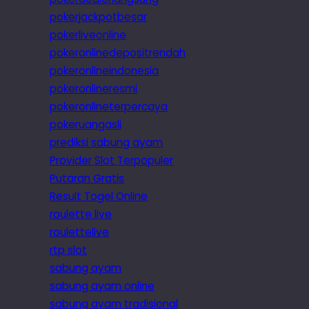
pokerjackpotbesar
pokerliveonline
pokeronlinedepositrendah
pokeronlineindonesia
pokeronlineresmi
pokeronlineterpercaya
pokeruangasli
prediksi sabung ayam
Provider Slot Terpopuler
Putaran Gratis
Result Togel Online
roulette live
roulettelive
rtp slot
sabung ayam
sabung ayam online
sabung ayam tradisional