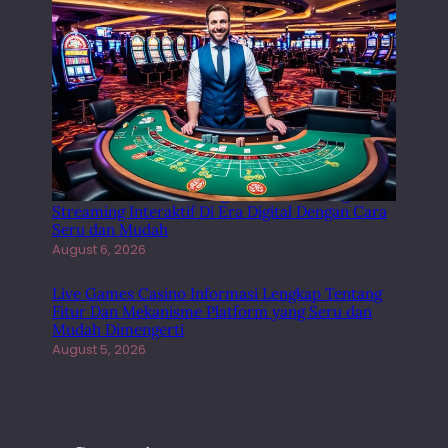
Live Games Casino Mengenal Perkembangan
Streaming Interaktif Di Era Digital Dengan Cara
Seru dan Mudah
August 6, 2026
Live Games Casino Informasi Lengkap Tentang
Fitur Dan Mekanisme Platform yang Seru dan
Mudah Dimengerti
August 5, 2026