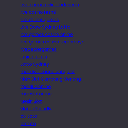
Live casino online Indonesia
live casino resmi
live dealer games
Live Draw Sydney Lotto
live games casino online
live games casino terpercaya
livedealergames
login olxtoto
Lotto Sydney
main live casino uang asli
Main Slot Gampang Menang
mainjudionline
mainslotonline
Mesin Slot
Mobile Friendly
olx toto
olxtoto