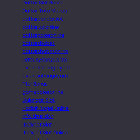
Daftar Slot Resmi
Daftar Toto Macau
daftarbandarslot
daftarjudionline
daftarpokeronline
daftarsbobet
daftarsbobetonline
Data Sydney Lotto
event sabung ayam
eventsabungayam
Fitur Bonus
gamepokeronline
Gulungan Slot
Hadiah Togel Online
info situs slot
Jackpot Slot
Jackpot Slot Online