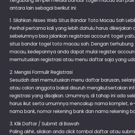
tergabung simpel melalui bandar togel macau sah palin
antara lain sebagai berikut ini:
1. Silahkan Akses Web Situs Bandar Toto Macau Sah Lebi
Perihal pertama kali yang lebih dahulu harus dikerjakan 
sebelumnya bisa jalankan registrasi account togel ya
situs bandar togel toto macau sah. Dengan terhubung s
macau, kedepannya anda dapat mulai register accoun
memutuskan registrasi atau menu daftar saja yang uda
2. Mengisi Formulir Registrasi
Sesudah dari memutuskan menu daftar barusan, selan
atau calon anggota bakal disuruh mengikutsertakan info 
registrasi yang disajikan. Umumnya, di tahap ini ada se
harus ikut serta umumnya mencakup nama komplet, e-m
nama bank, nomor rekening bank dan nama rekening ba
3. Klik Daftar / Submit di Bawah
Paling akhir, silakan anda click tombol daftar atau subm