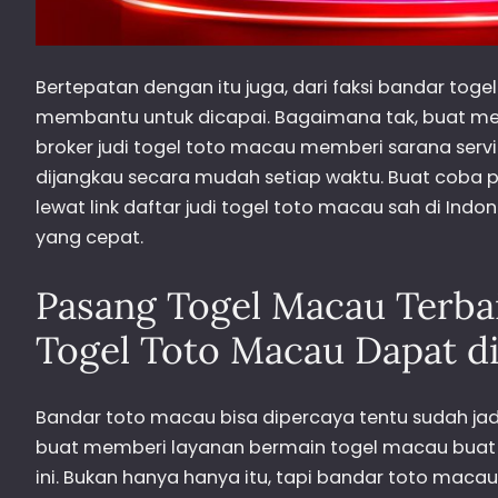
Bertepatan dengan itu juga, dari faksi bandar tog
membantu untuk dicapai. Bagaimana tak, buat 
broker judi togel toto macau memberi sarana servi
dijangkau secara mudah setiap waktu. Buat coba
lewat link daftar judi togel toto macau sah di Ind
yang cepat.
Pasang Togel Macau Terba
Togel Toto Macau Dapat d
Bandar toto macau bisa dipercaya tentu sudah ja
buat memberi layanan bermain togel macau buat b
ini. Bukan hanya hanya itu, tapi bandar toto mac