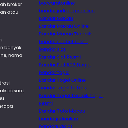
baccaratonline
ah broker
bandar judi poker online
ran atau
Bandar Macau
Bandar Macau Online
Bandar Macau Terbaik
h
bandar sbobet resmi
ian banyak
bandar slot
hone, nama
Bandar Slot Resmi
Bandar Slot RTP Tinggi
bandar togel
Bandar Togel Online
trasi
bandar togel terbaik
sukses saat
Bandar Togel Terbaik Togel
au
Resmi
erapa
Bandar Toto Macau
bandarjudionline
bandarjudislot