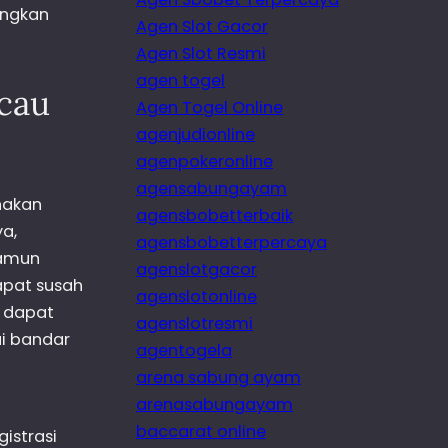
angkan
Agen Slot Gacor
Agen Slot Resmi
agen togel
acau
Agen Togel Online
agenjudionline
agenpokeronline
agensabungayam
nakan
agensbobetterbaik
ya,
agensbobetterpercaya
Namun
agenslotgacor
apat susah
agenslotonline
n dapat
agenslotresmi
i bandar
agentogela
arena sabung ayam
arenasabungayam
baccarat online
istrasi