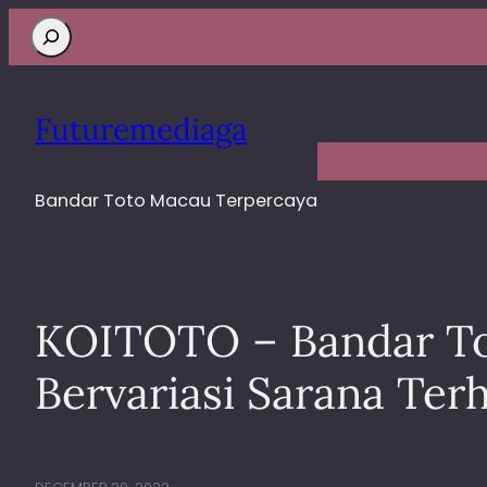
Search
Futuremediaga
Bandar Toto Macau Terpercaya
KOITOTO – Bandar To
Bervariasi Sarana Te