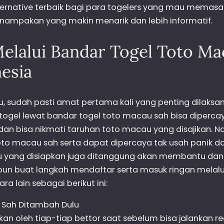
alternative terbaik bagi para togelers yang mau memas
nampakan yang makin menarik dan lebih informatif.
elalui Bandar Togel Toto M
esia
 sudah pasti amat pertama kali yang penting dilaksa
togel lewat bandar togel toto macau sah bisa diperca
dan bisa nikmati taruhan toto macau yang disajikan. 
to macau sah serta dapat dipercaya tak usah panik d
au yang disiapkan juga ditanggung akan membantu da
un buat langkah mendaftar serta masuk ringan melalu
a lain sebagai berikut ini:
u Sah Ditambah Dulu
an oleh tiap-tiap bettor saat sebelum bisa jalankan reg