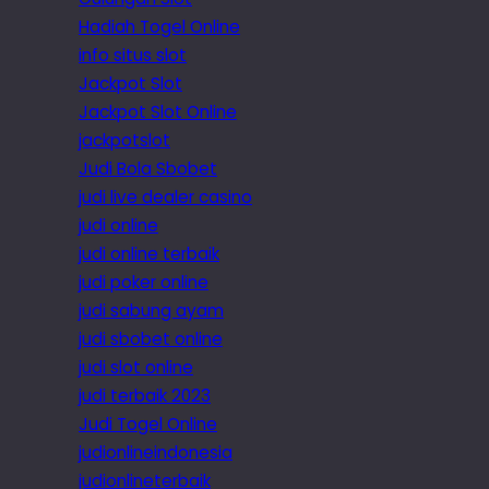
Hadiah Togel Online
info situs slot
Jackpot Slot
Jackpot Slot Online
jackpotslot
Judi Bola Sbobet
judi live dealer casino
judi online
judi online terbaik
judi poker online
judi sabung ayam
judi sbobet online
judi slot online
judi terbaik 2023
Judi Togel Online
judionlineindonesia
judionlineterbaik