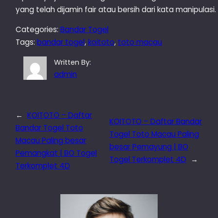
yang telah dijamin fair atau bersih dari kata manipulasi.
Categories:
Bandar Togel
Tags:
bandar togel
, 
koitoto
, 
toto macau
Written By:
admin
←
KOITOTO – Daftar
KOITOTO – Daftar Bandar
Bandar Togel Toto
Togel Toto Macau Paling
Macau Paling besar
besar Pemayung | BO
Pemangkat | BO Togel
Togel Terkomplet 4D
→
Terkomplet 4D