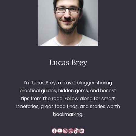
Lucas Brey
I’m Lucas Brey, a travel blogger sharing
practical guides, hidden gems, and honest
tips from the road. Follow along for smart
itineraries, great food finds, and stories worth
bookmarking.
Facebook
YouTube
Instagram
X
TikTok
LinkedIn