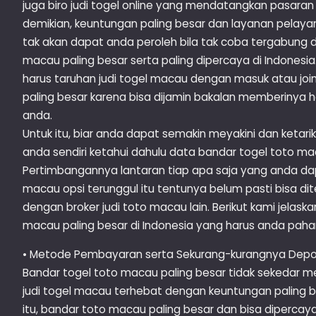
juga biro judi togel online yang mendatangkan pasaran 
demikian, keuntungan paling besar dan layanan pelayan
tak akan dapat anda peroleh bila tak coba tergabung 
macau paling besar serta paling dipercaya di Indonesia
harus taruhan judi togel macau dengan masuk atau joi
paling besar karena bisa dijamin bakalan memberinya h
anda.
Untuk itu, biar anda dapat semakin meyakini dan ketari
anda sendiri ketahui dahulu data bandar togel toto mac
Pertimbangannya lantaran tiap apa saja yang anda da
macau opsi terunggul itu tentunya belum pasti bisa dit
dengan broker judi toto macau lain. Berikut kami jelaska
macau paling besar di Indonesia yang harus anda paha
• Metode Pembayaran serta Sekurang-kurangnya Depo
Bandar togel toto macau paling besar tidak sekedar 
judi togel macau terhebat dengan keuntungan paling b
itu, bandar toto macau paling besar dan bisa diper