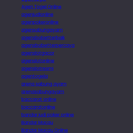
Agen Togel Online
agenjudionline
agenpokeronline
agensabungayam
agensbobetterbaik
agensbobetterpercaya
agenslotgacor
agenslotonline
agenslotresmi
agentogela
arena sabung ayam
arenasabungayam
baccarat online
baccaratonline
bandar judi poker online
Bandar Macau
Bandar Macau Online