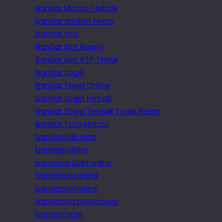
Bandar Macau Terbaik
bandar sbobet resmi
bandar slot
Bandar Slot Resmi
Bandar Slot RTP Tinggi
bandar togel
Bandar Togel Online
bandar togel terbaik
Bandar Togel Terbaik Togel Resmi
Bandar Toto Macau
bandarjudionline
bandarjudislot
bandarsbobetonline
bandarslotonline
bandarslotresmi
bandarslotterpercaya
bandartogel