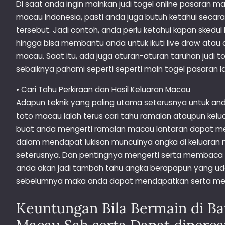
Di saat anda ingin mainkan judi togel online pasaran m
macau Indonesia, pasti anda juga butuh ketahui seca
tersebut. Jadi contoh, anda perlu ketahui kapan skedu
hingga bisa membantu anda untuk ikuti live draw atau ca
macau. Saat itu, ada juga aturan-aturan taruhan judi
sebaiknya pahami seperti seperti main togel pasaran l
• Cari Tahu Perkiraan dan Hasil Keluaran Macau
Adapun teknik yang paling utama seterusnya untuk and
toto macau ialah terus cari tahu ramalan ataupun kel
buat anda mengerti ramalan macau lantaran dapat 
dalam mendapat lukisan munculnya angka di keluaran ma
seterusnya. Dan pentingnya mengerti serta membaca k
anda akan jadi tambah tahu angka berapapun yang uda
sebelumnya maka anda dapat mendapatkan serta mend
Keuntungan Bila Bermain di Ba