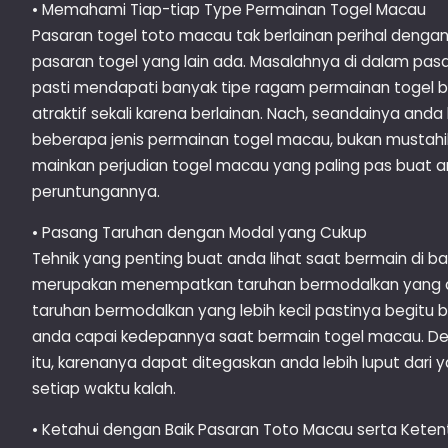
• Memahami Tiap-tiap Type Permainan Togel Macau
Pasaran togel toto macau tak berlainan perihal de
pasaran togel yang lain ada. Masalahnya di dalam pas
pasti mendapati banyak tipe ragam permainan togel 
atraktif sekali karena berlainan. Nach, seandainya and
beberapa jenis permainan togel macau, bukan mustahi
mainkan perjudian togel macau yang paling pas buat
peruntungannya.
• Pasang Taruhan dengan Modal yang Cukup
Tehnik yang penting buat anda lihat saat bermain di 
merupakan menempatkan taruhan bermodalkan yang cu
taruhan bermodalkan yang lebih kecil pastinya begitu b
anda capai kedepannya saat bermain togel macau. De
itu, karenanya dapat ditegaskan anda lebih luput dari y
setiap waktu kalah.
• Ketahui dengan Baik Pasaran Toto Macau serta Kete