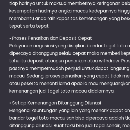
tiap harinya untuk maksud memberinya keringanan be
kesempatan hadirnya angka macau kedepannya hingga
membantu anda raih kapasitas kemenangan yang bes
tepat serta tepat.
• Proses Penarikan dan Deposit Cepat
Pelayanan negosiasi yang disajikan bandar togel toto 
dipercaya ditanggung selalu cepat maka memberi kepu
tahu itu deposit ataupun penarikan atau withdraw. Pr
pastinya mempermudah penjudi untuk dapat langsun
macau. Sedang, proses penarikan yang cepat tidak m
atau peserta menanti lama apabila mau menguangkan 
kemenangan judi togel toto macau didalamnya.
• Setiap Kemenangan Ditanggung Dilunasi
Mengenai keuntungan yang lain yang menarik dapat an
bandar togel toto macau sah bisa dipercaya adalah t
ditanggung dilunasi. Buat faksi biro judi togel sendir