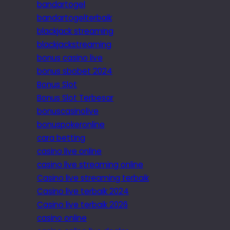
bandartogel
bandartogelterbaik
blackjack streaming
blackjackstreaming
bonus casino live
bonus sbobet 2024
Bonus Slot
Bonus Slot Terbesar
bonuscasinolive
bonuspokeronline
cara betting
casino live online
casino live streaming online
Casino live streaming terbaik
Casino live terbaik 2024
Casino live terbaik 2026
casino online