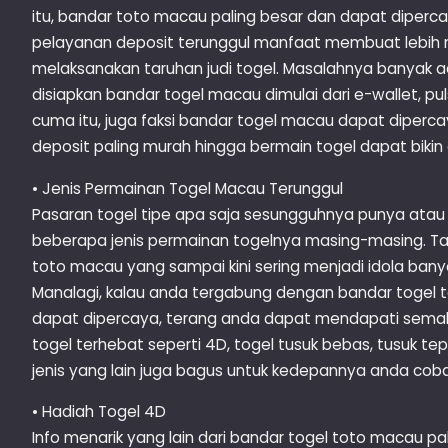
itu, bandar toto macau paling besar dan dapat diper
pelayanan deposit terunggul manfaat membuat lebih
melaksanakan taruhan judi togel. Masalahnya banyak 
disiapkan bandar togel macau dimulai dari e-wallet, pu
cuma itu, juga faksi bandar togel macau dapat dipe
deposit paling murah hingga bermain togel dapat bikin 
• Jenis Permainan Togel Macau Terunggul
Pasaran togel tipe apa saja sesungguhnya punya ata
beberapa jenis permainan togelnya masing-masing. Tak
toto macau yang sampai kini sering menjadi idola banya
Manalagi, kalau anda tergabung dengan bandar togel 
dapat dipercaya, terang anda dapat mendapati sema
togel terhebat seperti 4D, togel tusuk bebas, tusuk t
jenis yang lain juga bagus untuk kedepannya anda coba
• Hadiah Togel 4D
Info menarik yang lain dari bandar togel toto macau pal