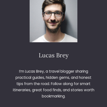
Lucas Brey
I’m Lucas Brey, a travel blogger sharing
practical guides, hidden gems, and honest
tips from the road. Follow along for smart
itineraries, great food finds, and stories worth
bookmarking.