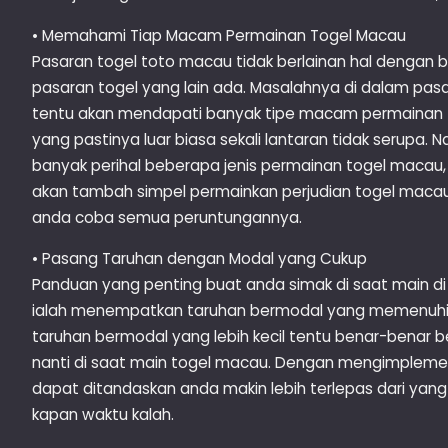
• Memahami Tiap Macam Permainan Togel Macau
Pasaran togel toto macau tidak berlainan hal dengan 
pasaran togel yang lain ada. Masalahnya di dalam pas
tentu akan mendapati banyak tipe macam permainan t
yang pastinya luar biasa sekali lantaran tidak serupa. N
banyak perihal beberapa jenis permainan togel macau,
akan tambah simpel permainkan perjudian togel macau
anda coba semua peruntungannya.
• Pasang Taruhan dengan Modal yang Cukup
Panduan yang penting buat anda simak di saat main d
ialah menempatkan taruhan bermodal yang memenuhi.
taruhan bermodal yang lebih kecil tentu benar-benar be
nanti di saat main togel macau. Dengan mengimplement
dapat ditandaskan anda makin lebih terlepas dari yang 
kapan waktu kalah.