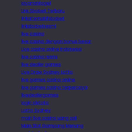
layanantogel
Link Sbobet Terbaru
linkalternatifsbobet
linksbobetresmi
live casino
live casino dengan bonus besar
Live casino online Indonesia
live casino resmi
live dealer games
Live Draw Sydney Lotto
live games casino online
live games casino terpercaya
livedealergames
login olxtoto
Lotto Sydney
main live casino uang asli
Main Slot Gampang Menang