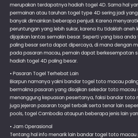
merupakan terdapatnya hadiah togel 4D. Sama hal yang 
permainan atau taruhan togel type 4D sering jadi yang
banyak dimainkan beberapa penjudi. Karena menyara
peruntungan yang lebih sukar, karena itu tidaklah aneh
dijajakan lantas semakin besar. Seperti yang bisa anda 
paling besar serta dapat dipercaya, di mana dengan
pada pasaran macau, pemain dapat berkesempatan se
hadiah togel 4D paling besar.
• Pasaran Togel Terhebat Lain
Biarpun namanya yakni bandar togel toto macau paling
bermakna pasaran yang disajikan sekedar toto macau s
menanggung kepuasan pesertanya, faksi bandar toto
juga jejeran pasaran togel terbaik serta tenar lain seper
pools, togel Cambodia ataupun beberapa jenis lain ya
• Jam Operasional
Tentang hal info menarik lain bandar togel toto macau 