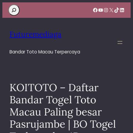
Search
Facebook
YouTube
Instagram
X
TikTok
Linke
Futuremediaga
Bandar Toto Macau Terpercaya
KOITOTO – Daftar
Bandar Togel Toto
Macau Paling besar
Pasrujambe | BO Togel