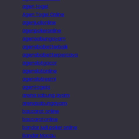
agen togel
Agen Togel Online
agenjudionline
agenpokeronline
agensabungayam
agensbobetterbaik
agensbobetterpercaya
agenslotgacor
agenslotonline
agenslotresmi
agentogela
arena sabung ayam
arenasabungayam
baccarat online
baccaratonline
bandar judi poker online
Bandar Macau