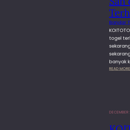
Sah 
Terh
Bandar 
KOITOTO 
togel ter
sekarang
sekaran
banyak k
READ MOR
DECEMBER 
KOIT