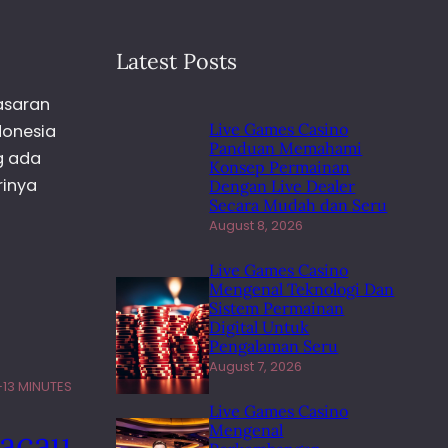
Latest Posts
asaran
Live Games Casino
donesia
Panduan Memahami
g ada
Konsep Permainan
inya
Dengan Live Dealer
Secara Mudah dan Seru
August 8, 2026
Live Games Casino
Mengenal Teknologi Dan
Sistem Permainan
Digital Untuk
Pengalaman Seru
August 7, 2026
–13 MINUTES
Live Games Casino
Mengenal
acau