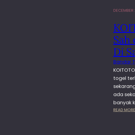
DECEMBER 
KOIT
Sah 
Di Sa
Bandar 
KOITOTO 
togel te
sekarang
ada seka
banyak 
READ MOR