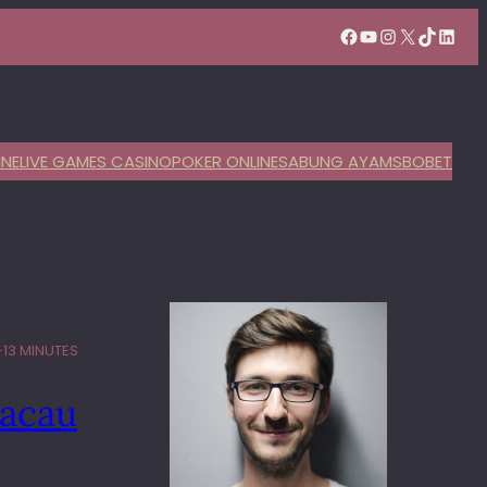
Facebook
YouTube
Instagram
X
TikTok
Linke
INE
LIVE GAMES CASINO
POKER ONLINE
SABUNG AYAM
SBOBET
–13 MINUTES
acau