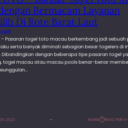
A
D
 dengan Bermacam Layanan
N
E
D
N
ilih Di Rote Barat Laut
A
G
R
A
Togel
T
N
– Pasaran togel toto macau berkembang jadi sebuah
O
B
G
rlaku serta banyak diminati sebagian besar togelers di 
E
E
R
i. Dibandingkan dengan beberapa tipe pasaran togel y
L
A
g, togel macau atau macau pools benar-benar membe
T
N
keunggulan…
O
E
:
E
T
K
K
O
A
O
M
L
I
A
A
T
C
Y
O
A
A
T
U
N
⏱︎
29, 2022
ADMIN
READ TIME:
9
O
S
A
–
A