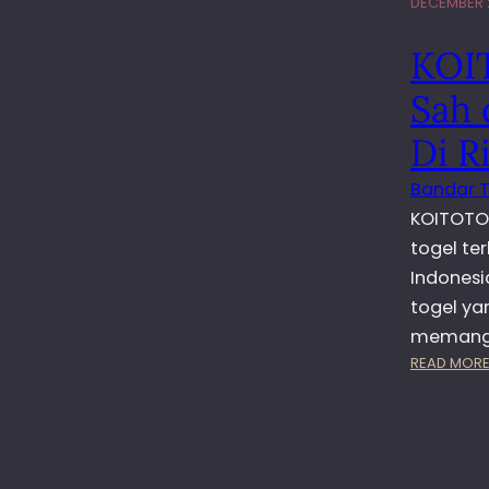
DECEMBER 
KOIT
Sah 
Di R
Bandar 
KOITOTO 
togel te
Indones
togel ya
memangl
READ MOR