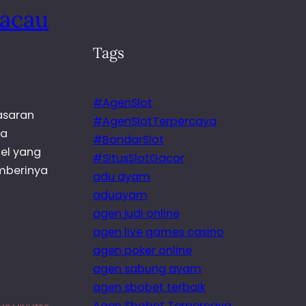
acau
Tags
#AgenSlot
asaran
#AgenSlotTerpercaya
ia
#BandarSlot
el yang
#SitusSlotGacor
mberinya
adu ayam
aduayam
agen judi online
agen live games casino
agen poker online
agen sabung ayam
agen sbobet terbaik
Agen Sbobet Terpercaya